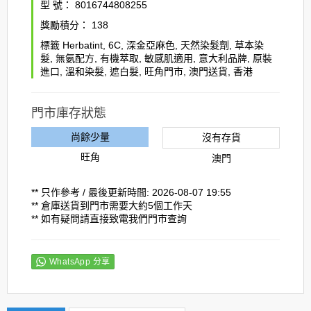
型 號：
8016744808255
獎勵積分：
138
標籤
Herbatint
,
6C
,
深金亞麻色
,
天然染髮劑
,
草本染
髮
,
無氨配方
,
有機萃取
,
敏感肌適用
,
意大利品牌
,
原裝
進口
,
溫和染髮
,
遮白髮
,
旺角門市
,
澳門送貨
,
香港
門市庫存狀態
尚餘少量
沒有存貨
旺角
澳門
** 只作參考 / 最後更新時間: 2026-08-07 19:55
** 倉庫送貨到門市需要大約5個工作天
** 如有疑問請直接致電我們門市查詢
WhatsApp 分享