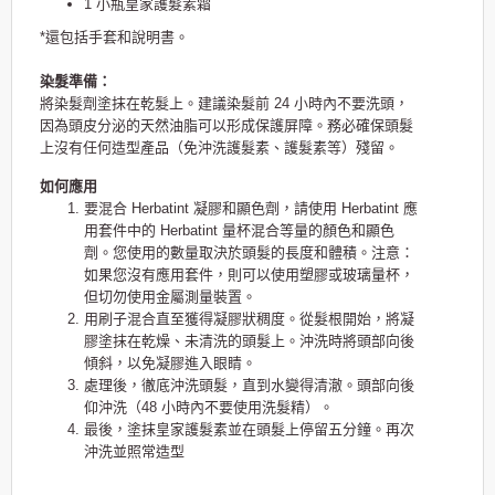
1 小瓶皇家護髮素霜
*還包括手套和說明書。
染髮準備：
將染髮劑塗抹在乾髮上。建議染髮前 24 小時內不要洗頭，
因為頭皮分泌的天然油脂可以形成保護屏障。務必確保頭髮
上沒有任何造型產品（免沖洗護髮素、護髮素等）殘留。
如何應用
要混合 Herbatint 凝膠和顯色劑，請使用 Herbatint 應
用套件中的 Herbatint 量杯混合等量的顏色和顯色
劑。您使用的數量取決於頭髮的長度和體積。注意：
如果您沒有應用套件，則可以使用塑膠或玻璃量杯，
但切勿使用金屬測量裝置。
用刷子混合直至獲得凝膠狀稠度。從髮根開始，將凝
膠塗抹在乾燥、未清洗的頭髮上。沖洗時將頭部向後
傾斜，以免凝膠進入眼睛。
處理後，徹底沖洗頭髮，直到水變得清澈。頭部向後
仰沖洗（48 小時內不要使用洗髮精）。
最後，塗抹皇家護髮素並在頭髮上停留五分鐘。再次
沖洗並照常造型