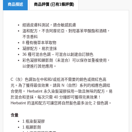
商品描述
商品評價 (已有1條評價)
經過皮膚科測試，適合敏感肌膚
溫和配方，不含阿摩尼亞、對羥基苯甲酸酯和酒精，
不含香料
8 種有機草本萃取物
凝膠配方，易於塗抹
36 種可混合色調 – 可混合以創建自訂顏色
彩色凝膠和顯影劑（未混合）可以保存並重複使用，
以便進行其他應用。
C（灰）色調旨在中和和/或抵消不需要的銅色或微紅色高
光。為了獲得最佳效果，請與 N（自然）系列的相應色調結
合使用。 Herbatint 永久染髮凝膠採用一致且無味的配方，易
於混合和塗抹，每次只需 40 分鐘即可獲得完美效果！
Herbatint 的溫和配方可讓您將自然髮色最多淡化 2 個色調。
含量
1 瓶染髮凝膠
1 瓶顯影劑