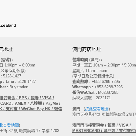
Zealand
店地址
澳門商店地址
間
(香港)
:
營業時間 (澳門) :
1:00pm – 8:00pm
星期一至五 10am – 2:30pm / 5:30pm
及公眾假期休息)
星期六 11am – 5pm
:
5128-1427
(星期日及公眾假期休息)
 / Line :
5128-1427
查詢熱線 :
+853-6288-7295
at :
Buystation
Whatsapp :
+853-6288-7295
微信WeChat :
M62887295
受現金 / EPS / 銀聯 / VISA /
納稅人編號：2032171
ARD / AMEX / 八達通 / PayMe /
 / 支付宝 / WeChat Pay HK / 微信
澳門 :
(
按此查看地圖
)
澳門天神巷47號 國華戲院商場 2樓T
此查看地圖
)
澳門
門市接受現金 /
銀聯 / VISA /
街 32 號 歐美廣場 17 字樓 1703
MASTERCARD /
澳門通 / 支付寶付