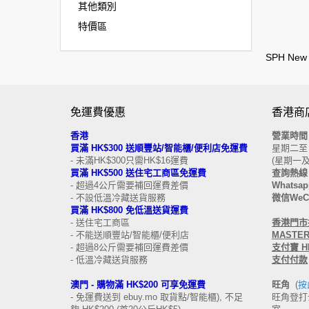
其他類別
特價區
SPH New 
免運費優惠
香港商
香港
營業時
買滿 HK$300 送順豐站/智能櫃/便利店免運費
星期二至日 
- 未滿HK$300只需HK$16運費
(星期一
買滿 HK$500 送住宅工商區免運費
查詢熱線 
- 超過4公斤需要補回運費差價
Whatsapp
- 不設低溫冷藏送貨服務
微信WeCh
買滿 HK$800 免低溫送貨運費
- 送住宅工商區
香港
門市接
- 不能送順豐站/智能櫃/便利店
MASTERC
- 超過8公斤需要補回運費差價
支付寶 HK
- 低溫冷藏送貨服務
支付付款
澳門 -
購物滿 HK$200 可享免運費
旺角
(
按
- 免運費送到 ebuy.mo 取貨點/智能櫃), 不足
旺角登打士