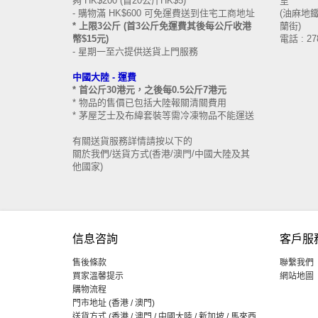
夠 HK$200 (首20公斤HK$5)
室
- 購物滿 HK$600 可免運費送到住宅工商地址
(油麻地鐵站
* 上限3公斤 (首3公斤免運費其後每公斤收港
蘭街)
幣$15元)
電話 : 27
- 星期一至六提供送貨上門服務
中國大陸 -
運費
* 首公斤30港元，之後每0.5公斤7港元
* 物品的售價已包括大陸報關清關費用
* 茅屋芝士及布緯套裝等需冷凍物品不能運送
有關送貨服務詳情請按以下的
關於我們/送貨方式(香港/澳門/中國大陸及其
他國家)
信息咨詢
客戶服
售後條款
聯繫我們
買家溫馨提示
網站地圖
購物流程
門市地址 (香港 / 澳門)
送貨方式 (香港 / 澳門 / 中國大陸 / 新加坡 / 馬來西