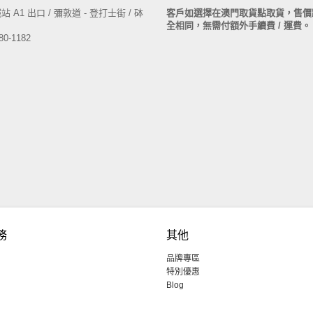
 A1 出口 / 彌敦道 - 登打士街 / 砵
客戶如選擇在澳門取貨點取貨，售價
全相同，無需付額外手續費 / 運費。
80-1182
務
其他
品牌專區
特別優惠
Blog