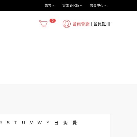
語言
貨幣 (HK$)
會員中心
0
會員登錄
|
會員註冊
R
S
T
U
V
W
Y
日
灸
覺