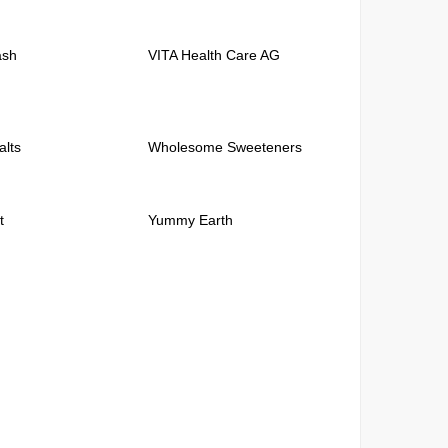
ash
VITA Health Care AG
alts
Wholesome Sweeteners
t
Yummy Earth