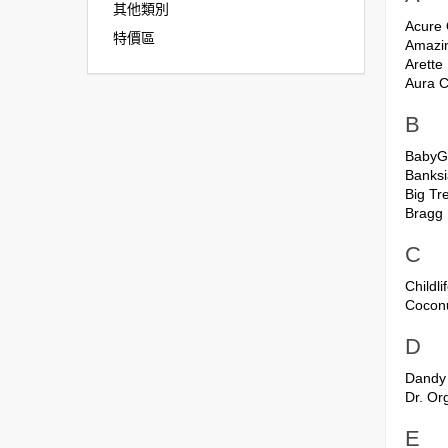
其他類別
Acure 
特價區
Amazi
Arette
Aura C
B
BabyG
Banksi
Big Tr
Bragg
C
Childli
Coconu
D
Dandy
Dr. Or
E