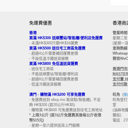
免運費優惠
香港商
香港
營業時
買滿 HK$300 送順豐站/智能櫃/便利店免運費
星期二至日 
- 未滿HK$300只需HK$16運費
(星期一
買滿 HK$500 送住宅工商區免運費
查詢熱線 
- 超過4公斤需要補回運費差價
Whatsapp
- 不設低溫冷藏送貨服務
微信WeCh
買滿 HK$800 免低溫送貨運費
- 送住宅工商區
香港
門市接
- 不能送順豐站/智能櫃/便利店
MASTERC
- 超過8公斤需要補回運費差價
支付寶 HK
- 低溫冷藏送貨服務
支付付款
澳門 -
購物滿 HK$200 可享免運費
旺角
(
按
- 免運費送到 ebuy.mo 取貨點/智能櫃), 不足
旺角登打士
夠 HK$200 (首20公斤HK$5)
室
- 購物滿 HK$600 可免運費送到住宅工商地址
(油麻地鐵站
* 上限3公斤 (首3公斤免運費其後每公斤收港
蘭街)
幣$15元)
電話 : 27
- 星期一至六提供送貨上門服務