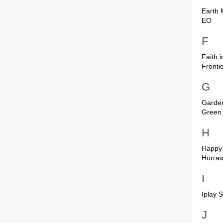
Earth
EO
F
Faith 
Fronti
G
Garden
Green
H
Happy
Hurraw
I
Iplay 
J