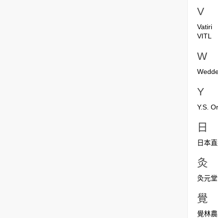
V
Vatiri
VITL
W
Wedde
Y
Y.S. O
日
日本直
灸
灸元堂 G
覺
覺林農