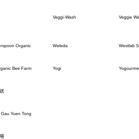
Veggi-Wash
Veggie W
rspoon Organic
Weleda
Westlab S
rganic Bee Farm
Yogi
Yogourme
送
au Yuen Tong
場