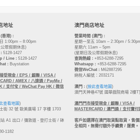
店地址
澳門商店地址
間
(香港)
:
營業時間 (澳門) :
1:00pm – 8:00pm
星期一至五 10am – 2:30pm / 5:30pm
及公眾假期休息)
星期六 11am – 5pm
:
5128-1427
(星期日及公眾假期休息)
 / Line :
5128-1427
查詢熱線 :
+853-6288-7295
at :
Buystation
Whatsapp :
+853-6288-7295
微信WeChat :
M62887295
受現金 / EPS / 銀聯 / VISA /
納稅人編號：2032171
ARD / AMEX / 八達通 / PayMe /
 / 支付宝 / WeChat Pay HK / 微信
澳門 :
(
按此查看地圖
)
澳門天神巷47號 國華戲院商場 2樓T
此查看地圖
)
澳門
門市接受現金 /
銀聯 / VISA /
街 32 號 歐美廣場 17 字樓 1703
MASTERCARD /
澳門通 / 支付寶付
 A1 出口 / 彌敦道 - 登打士街 / 砵
客戶如選擇在澳門取貨點取貨，售價
全相同，無需付額外手續費 / 運費。
80-1182