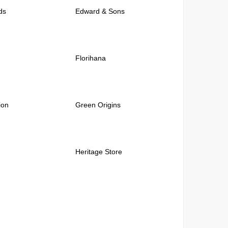
ds
Edward & Sons
Florihana
ion
Green Origins
Heritage Store