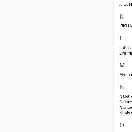
Jack N'
K
KIKI H
L
Lafe's
Life Pl
M
Made i
N
Napa V
Nature
Navita
Nubian
O