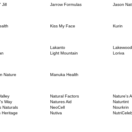
 Jill
Jarrow Formulas
Jason Nat
ealth
Kiss My Face
Kurin
Lakanto
Lakewood
an
Light Mountain
Loriva
n Nature
Manuka Health
alley
Natural Factors
Nature's 
's Way
Natures Aid
Naturtint
s Naturals
NeoCell
Nourkrin
 Heritage
Nutiva
NutriCeleb