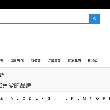
母嬰
其他類別
特價區
品牌專區
關於我們
BLOG
品牌
您喜愛的品牌
表：
A
B
C
D
E
F
G
H
I
J
K
L
M
N
O
P