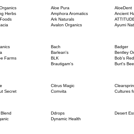
Organics
Aloe Pura
AloeDent
ng Herbs
Amphora Aromatics
Ancient H
 Foods
Ark Naturals
ATTITUD
acia
Avalon Organics
Ayumi Nat
anics
Bach
Badger
a
Barlean's
Bentley O
ee Farms
BLK
Bob's Red 
Brautigam's
Burt's Be
fe
Citrus Magic
Clearspri
t Secret
Comvita
Cultures f
 Blend
Ddrops
Desert Es
ganic
Dynamic Health