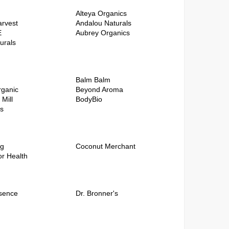
Alteya Organics
arvest
Andalou Naturals
E
Aubrey Organics
urals
Balm Balm
rganic
Beyond Aroma
Mill
BodyBio
es
ng
Coconut Merchant
or Health
sence
Dr. Bronner's