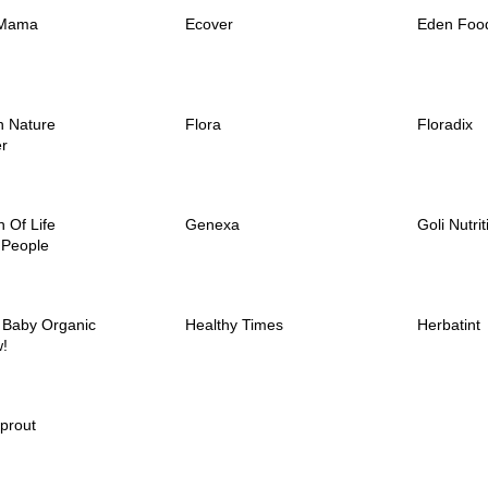
 Mama
Ecover
Eden Foo
in Nature
Flora
Floradix
er
 Of Life
Genexa
Goli Nutrit
 People
 Baby Organic
Healthy Times
Herbatint
!
Sprout