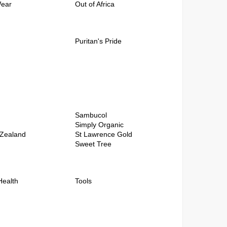
Wear
Out of Africa
Puritan's Pride
Sambucol
Simply Organic
Zealand
St Lawrence Gold
Sweet Tree
Health
Tools