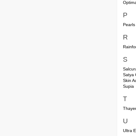
Optim
P
Pearls
R
Rainfo
S
Salcur
Satya 
Skin 
Supia
T
Thaye
U
Ultra 