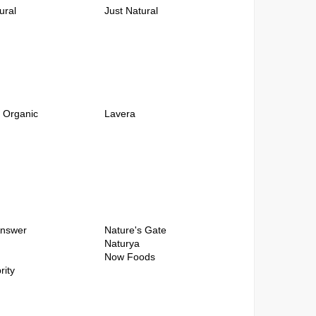
ural
Just Natural
 Organic
Lavera
Answer
Nature's Gate
Naturya
Now Foods
rity