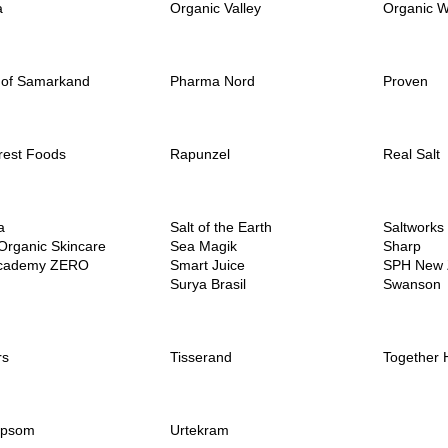
a
Organic Valley
Organic 
 of Samarkand
Pharma Nord
Proven
rest Foods
Rapunzel
Real Salt
a
Salt of the Earth
Saltworks
Organic Skincare
Sea Magik
Sharp
Academy ZERO
Smart Juice
SPH New 
Surya Brasil
Swanson
rs
Tisserand
Together 
Epsom
Urtekram