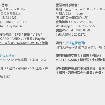
間
(香港)
:
營業時間 (澳門) :
1:00pm – 8:00pm
星期一至五 10am – 2:30pm / 5:30pm
及公眾假期休息)
星期六 11am – 5pm
:
5128-1427
(星期日及公眾假期休息)
 / Line :
5128-1427
查詢熱線 :
+853-6288-7295
at :
Buystation
Whatsapp :
+853-6288-7295
微信WeChat :
M62887295
受現金 / EPS / 銀聯 / VISA /
納稅人編號：2032171
ARD / AMEX / 八達通 / PayMe /
 / 支付宝 / WeChat Pay HK / 微信
澳門 :
(
按此查看地圖
)
澳門天神巷47號 國華戲院商場 2樓T
此查看地圖
)
澳門
門市接受現金 /
銀聯 / VISA /
街 32 號 歐美廣場 17 字樓 1703
MASTERCARD /
澳門通 / 支付寶付
 A1 出口 / 彌敦道 - 登打士街 / 砵
客戶如選擇在澳門取貨點取貨，售價
全相同，無需付額外手續費 / 運費。
80-1182