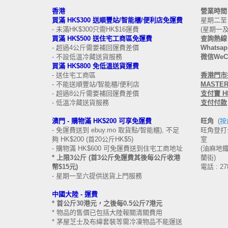
香港
營業時
買滿 HK$300 送順豐站/智能櫃/便利店免運費
星期二至日 
- 未滿HK$300只需HK$16運費
(星期一
買滿 HK$500 送住宅工商區免運費
查詢熱線 
- 超過4公斤需要補回運費差價
Whatsapp
- 不設低溫冷藏送貨服務
微信WeCh
買滿 HK$800 免低溫送貨運費
- 送住宅工商區
香港
門市接
- 不能送順豐站/智能櫃/便利店
MASTERC
- 超過8公斤需要補回運費差價
支付寶 HK
- 低溫冷藏送貨服務
支付付款
澳門 -
購物滿 HK$200 可享免運費
旺角
(
按
- 免運費送到 ebuy.mo 取貨點/智能櫃), 不足
旺角登打士
夠 HK$200 (首20公斤HK$5)
室
- 購物滿 HK$600 可免運費送到住宅工商地址
(油麻地鐵站
* 上限3公斤 (首3公斤免運費其後每公斤收港
蘭街)
幣$15元)
電話 : 27
- 星期一至六提供送貨上門服務
中國大陸 -
運費
* 首公斤30港元，之後每0.5公斤7港元
* 物品的售價已包括大陸報關清關費用
* 茅屋芝士及布緯套裝等需冷凍物品不能運送