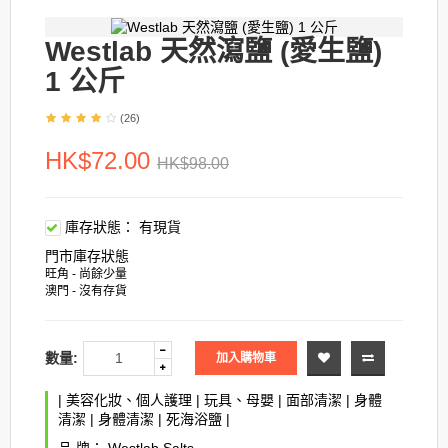
Westlab 天然瀉鹽 (愛生鹽)
1 公斤
(26)
HK$72.00
HK$98.00
庫存狀態：
有現貨
門市庫存狀態
旺角 - 尚餘少量
澳門 - 沒有存貨
數量:
加入購物車
|
美容化妝、個人護理
|
玩具、母嬰
|
面部清潔
|
身體
清潔
|
身體清潔
|
死海浴鹽
|
品 牌：
Westlab Salts