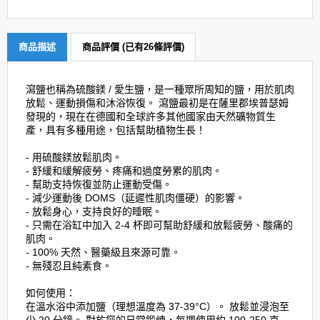
商品描述
商品評價 (已有26條評價)
瀉鹽也稱為硫酸鎂 / 愛生鹽，是一種眾所周知的鹽，用於肌肉
放鬆、運動損傷和沐浴恢復。 瀉鹽最初是在薩里郡埃普瑟姆
發現的，現在在德國和全球許多其他國家由天然礦物質生
產，具有多種用途，包括幫助植物生長！
- 用硫酸鎂放鬆肌肉。
- 舒緩和緩解疲勞、疼痛和過度勞累的肌肉。
- 幫助支持恢復並防止運動受傷。
- 減少運動後 DOMS（延遲性肌肉僵硬）的影響。
- 放鬆身心，支持良好的睡眠。
- 只需在浴缸中加入 2-4 杯即可幫助舒緩和放鬆疲勞、酸痛的
肌肉。
- 100% 天然、醫藥級且來源可靠。
- 無殘忍且純素食。
如何使用：
在溫水浴中添加鹽（理想溫度為 37-39°C）。 放鬆並浸泡至
少 20 分鐘。 對於您的日常鍛煉，每週使用約 100-250 克