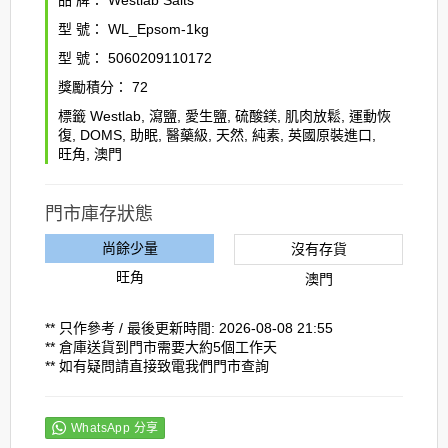
型 號：
WL_Epsom-1kg
型 號：
5060209110172
獎勵積分：
72
標籤
Westlab
,
瀉鹽
,
愛生鹽
,
硫酸鎂
,
肌肉放鬆
,
運動恢
復
,
DOMS
,
助眠
,
醫藥級
,
天然
,
純素
,
英國原裝進口
,
旺角
,
澳門
門市庫存狀態
尚餘少量
沒有存貨
旺角
澳門
** 只作參考 / 最後更新時間: 2026-08-08 21:55
** 倉庫送貨到門市需要大約5個工作天
** 如有疑問請直接致電我們門市查詢
WhatsApp 分享