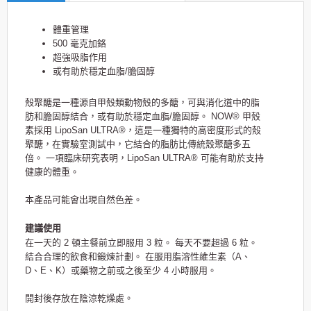
體重管理
500 毫克加鉻
超強吸脂作用
或有助於穩定血脂/膽固醇
殼聚醣是一種源自甲殼類動物殼的多醣，可與消化道中的脂
肪和膽固醇結合，或有助於穩定血脂/膽固醇。 NOW® 甲殼
素採用 LipoSan ULTRA®，這是一種獨特的高密度形式的殼
聚醣，在實驗室測試中，它結合的脂肪比傳統殼聚醣多五
倍。 一項臨床研究表明，LipoSan ULTRA® 可能有助於支持
健康的體重。
本產品可能會出現自然色差。
建議使用
在一天的 2 頓主餐前立即服用 3 粒。 每天不要超過 6 粒。
結合合理的飲食和鍛煉計劃。 在服用脂溶性維生素（A、
D、E、K）或藥物之前或之後至少 4 小時服用。
開封後存放在陰涼乾燥處。