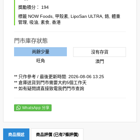
獎勵積分：
194
標籤
NOW Foods
,
甲殼素
,
LipoSan ULTRA
,
鉻
,
體重
管理
,
吸油
,
素食
,
香港
門市庫存狀態
尚餘少量
沒有存貨
旺角
澳門
** 只作參考 / 最後更新時間: 2026-08-06 13:25
** 倉庫送貨到門市需要大約5個工作天
** 如有疑問請直接致電我們門市查詢
WhatsApp 分享
商品描述
商品評價 (已有7條評價)