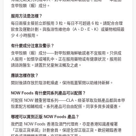
含甲殼類（蝦）成分。
服用方法是怎樣？
每日兩餐主餐前立即服用 3 粒，每日不可超過 6 粒。請配合合理
飲食及運動計劃。與脂溶性維他命（A、D、E、K）或藥物相隔最
少 4 小時服用。
有什麼成分注意及警示？
含甲殼類（蝦）成分——對甲殼類海鮮敏感者不宜服用。只供成
人服用。如懷孕或哺乳中、正在服用藥物或有健康狀況，服用前
請諮詢醫生。請置於兒童無法觸及之處。
應該怎樣存放？
開封後請存放於陰涼乾燥處，保持瓶蓋緊閉以助維持新鮮。
NOW Foods 有什麼同系列產品可以配搭？
可配搭 NOW 體重管理系列——CLA、綠茶萃取及鉻產品都與本甲
殼素配方相輔相成。系列產品可自由配搭，同享多買多減優惠。
哪裡可以買到正版 NOW Foods 產品？
我們是 NOW Foods 香港及澳門代理商，亦是香港知識產權署
「正版正貨承諾」計劃會員，保證全部正版正貨。歡迎親臨香港