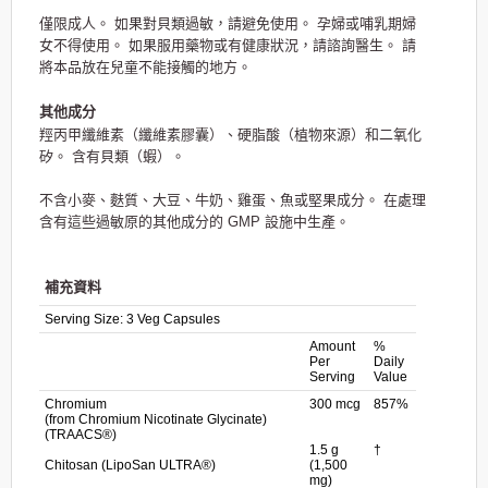
僅限成人。 如果對貝類過敏，請避免使用。 孕婦或哺乳期婦
女不得使用。 如果服用藥物或有健康狀況，請諮詢醫生。 請
將本品放在兒童不能接觸的地方。
其他成分
羥丙甲纖維素（纖維素膠囊）、硬脂酸（植物來源）和二氧化
矽。 含有貝類（蝦）。
不含小麥、麩質、大豆、牛奶、雞蛋、魚或堅果成分。 在處理
含有這些過敏原的其他成分的 GMP 設施中生產。
補充資料
Serving Size:
3 Veg Capsules
Amount
%
Per
Daily
Serving
Value
Chromium
300 mcg
857%
(from Chromium Nicotinate Glycinate)
(TRAACS®)
1.5 g
†
Chitosan (LipoSan ULTRA®)
(1,500
mg)