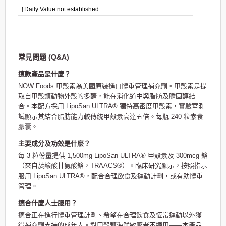
†Daily Value not established.
常見問題 (Q&A)
這款產品是什麼？
NOW Foods 甲殼素為美國原裝進口體重管理補充劑。甲殼素是提
取自甲殼類動物外殼的多醣，能在消化道中與脂肪及膽固醇結
合。本配方採用 LipoSan ULTRA® 獨特高密度甲殼素，實驗室測
試顯示其結合脂肪能力較傳統甲殼素高達五倍。每瓶 240 粒素食
膠囊。
主要成分及功效是什麼？
每 3 粒份量提供 1,500mg LipoSan ULTRA® 甲殼素及 300mcg 鉻
（來自菸鹼酸甘氨酸鉻，TRAACS®）。臨床研究顯示，按照指示
服用 LipoSan ULTRA®，配合合理飲食及運動計劃，或有助體重
管理。
適合什麼人士服用？
適合正在進行體重管理計劃、希望在合理飲食及恆常運動以外獲
得補充劑支持的成年人。對甲殼類海鮮敏感者不適用——本產品