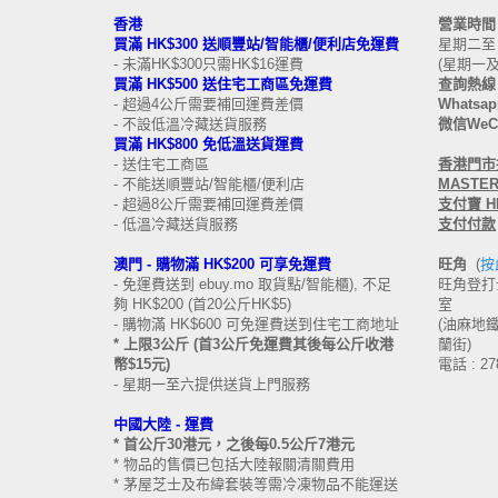
香港
營業時
買滿 HK$300 送順豐站/智能櫃/便利店免運費
星期二至日 
- 未滿HK$300只需HK$16運費
(星期一
買滿 HK$500 送住宅工商區免運費
查詢熱線 
- 超過4公斤需要補回運費差價
Whatsapp
- 不設低溫冷藏送貨服務
微信WeCh
買滿 HK$800 免低溫送貨運費
- 送住宅工商區
香港
門市接
- 不能送順豐站/智能櫃/便利店
MASTERC
- 超過8公斤需要補回運費差價
支付寶 HK
- 低溫冷藏送貨服務
支付付款
澳門 -
購物滿 HK$200 可享免運費
旺角
(
按
- 免運費送到 ebuy.mo 取貨點/智能櫃), 不足
旺角登打士
夠 HK$200 (首20公斤HK$5)
室
- 購物滿 HK$600 可免運費送到住宅工商地址
(油麻地鐵站
* 上限3公斤 (首3公斤免運費其後每公斤收港
蘭街)
幣$15元)
電話 : 27
- 星期一至六提供送貨上門服務
中國大陸 -
運費
* 首公斤30港元，之後每0.5公斤7港元
* 物品的售價已包括大陸報關清關費用
* 茅屋芝士及布緯套裝等需冷凍物品不能運送