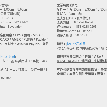
間
(香港)
:
營業時間 (澳門) :
1:00pm – 8:00pm
星期一至五 10am – 2:30pm / 5:30pm
及公眾假期休息)
星期六 11am – 5pm
:
5128-1427
(星期日及公眾假期休息)
 / Line :
5128-1427
查詢熱線 :
+853-6288-7295
at :
Buystation
Whatsapp :
+853-6288-7295
微信WeChat :
M62887295
受現金 / EPS / 銀聯 / VISA /
納稅人編號：2032171
ARD / AMEX / 八達通 / PayMe /
 / 支付宝 / WeChat Pay HK / 微信
澳門 :
(
按此查看地圖
)
澳門天神巷47號 國華戲院商場 2樓T
此查看地圖
)
澳門
門市接受現金 /
銀聯 / VISA /
街 32 號 歐美廣場 17 字樓 1703
MASTERCARD /
澳門通 / 支付寶付
 A1 出口 / 彌敦道 - 登打士街 / 砵
客戶如選擇在澳門取貨點取貨，售價
全相同，無需付額外手續費 / 運費。
80-1182