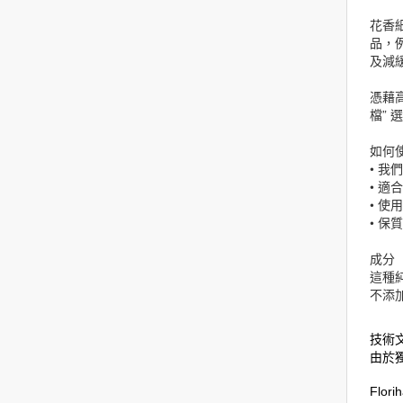
花香
品，
及減
憑藉
檔” 
如何
• 我
•
適合
• 使
• 
成分
這種
不添
技術
由於
Flo