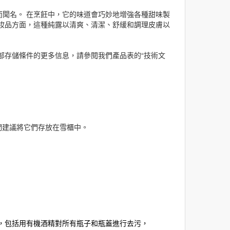
聞名。 在烹飪中，它的味道會巧妙地增強各種甜味製
妝品方面，這種
純露
以清爽、清潔、舒緩和調理皮膚以
部存儲條件的更多信息，請參閱我們產品表的“技術文
我們建議將它們存放在
雪櫃
中。
裝程序，包括用有機酒精對所有瓶子和瓶蓋進行去污，