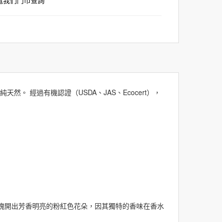
致電我們門市查詢
 純天然。 經過有機認證（USDA、JAS、Ecocert），
瑰開出芳香明亮的粉紅色花朵，因其獨特的香味
在香水