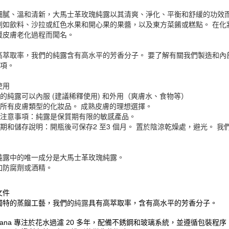
細膩、溫和清新，大馬士革玫瑰純露以其清爽、淨化、平衡和舒緩的功效而
例如飲料、沙拉或紅色水果和開心果的果醬，以及東方菜餚或糕點。 在化
緩皮膚老化過程而聞名。
高萃取率，我們的
純露
含有高水平的芳香分子。 要了解有關我們製造和內
選項。
使用
們的
純露
可以內服
(建議稀釋使用)
和外用（爽膚水、食物等）
所有皮膚類型的化妝品。 成熟皮膚的理想選擇。
用注意事項：
純露
是保質期有限的敏感產品。
保質期和儲存說明：開瓶後可保存2 至3 個月。 置於陰涼乾燥處，避光。 
純露中的唯一成分是大馬士革玫瑰純露。
加防腐劑或酒精。
文件
純露
獨特的蒸餾工藝，我們的
具有高萃取率，含有高水平的芳香分子。
rihana 專注於花水過濾 20 多年，配備不銹鋼和玻璃系統，並遵循包