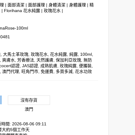
理
|
面部清潔
|
面部護理
|
身體清潔
|
身體護理
|
精
露
|
Florihana 花水純露
|
玫瑰花水
|
maRose-100ml
0481
機
,
大馬士革玫瑰
,
玫瑰花水
,
花水純露
,
純露
,
100ml
,
,
爽膚水
,
芳香療法
,
天然護膚
,
保加利亞玫瑰
,
無防
cocert認證
,
JAS認證
,
成熟肌膚
,
玫瑰純露
,
便攜裝
,
,
澳門代理
,
旺角門市
,
免運費
,
多買多減
,
花水功效
沒有存貨
澳門
間: 2026-08-06 09:11
需要大約5個工作天