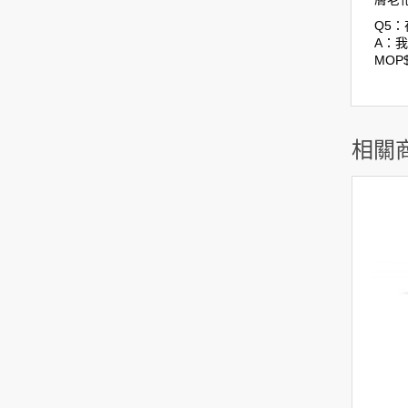
Q5：
A：我
MOP
相關