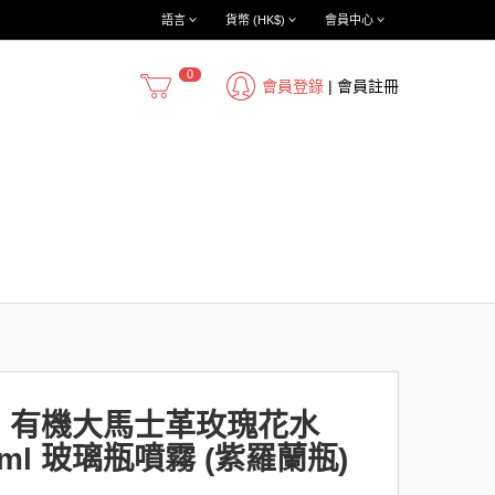
語言
貨幣 (HK$)
會員中心
0
會員登錄
|
會員註冊
ana, 有機大馬士革玫瑰花水
00ml 玻璃瓶噴霧 (紫羅蘭瓶)