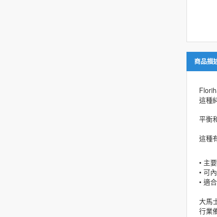
商品描
Flori
這種
平衡
這種
• 
• 可
• 
大馬
行業