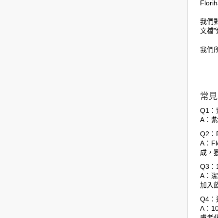
Flo
我們對
文檔
我們
常見
Q1
A：
Q2：
A：F
成，獲
Q3：
A：
加入
Q4
A：
膚老