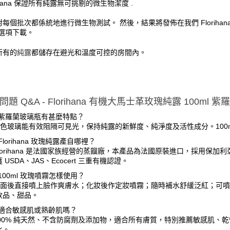
rihana 保證所有純露無可挑剔的微生物潔度 .
每個批次都係統地進行微生物測試。 然後，結果將發佈在我們 Floriha
”選項下載。
純露
所有的
都儲存在避光和溫度可控的房間內。
問題 Q&A - Florihana 有機大馬士革玫瑰純露 100ml
：紫羅蘭玻璃瓶有甚麼特點？
紫色玻璃能有效阻隔可見光，保持純露的新鮮度、純淨度及活性成分。100
Florihana 玫瑰純露產自哪裡？
lorihana 是法國家族經營的蒸餾廠，本產品為法國原裝進口，採用保加利亞種植
 USDA、JAS、Ecocert 三重有機認證。
100ml 玫瑰噴霧怎樣使用？
潔面後直接噴上臉作爽膚水；化妝後作定妝噴霧；隨時補水舒緩泛紅；可噴於
飲品、甜品。
：適合敏感肌或熟齡肌嗎？
100% 純天然、不含防腐劑及添加物，適合所有膚質，特別推薦敏感肌、
化。