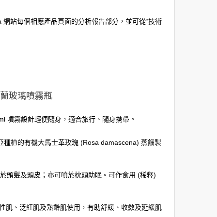
na 網站每個相應產品頁面的分析報告部分，並可從“技術
 紫羅蘭玻璃噴霧瓶
ml 噴霧設計輕便隨身，適合旅行、隨身携帶。
的有機大馬士革玫瑰 (Rosa damascena) 蒸餾製
頭髮及頭皮；亦可噴於枕頭助眠。可作食用 (稀釋)
乾性肌、泛紅肌及熟齡肌使用，有助舒緩、收斂及延緩肌