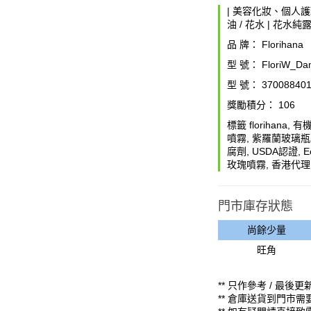
|
美容化妝、個人護
油 / 花水
|
花水純
品 牌：
Florihana
型 號：
FloriW_Da
型 號：
370088401
獎勵積分：
106
標籤
florihana
,
有
噴霧
,
紫羅蘭玻璃瓶
腐劑
,
USDA認證
,
E
玫瑰噴霧
,
香港代理
門市庫存狀態
尚餘少量
旺角
** 只作參考 / 最後更新時
** 倉庫送貨到門市