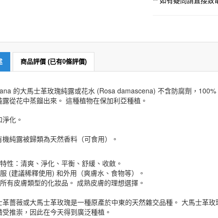
** 如有疑問請直接
述
商品評價 (已有0條評價)
hana 的
大馬士革玫瑰純露或花水 (Rosa damascena) 不含防腐劑，100%
純露
從花中蒸餾出來。 這種植物在保加利亞種植。
和淨化。
有機
純露
被歸類為
天然香料
（可食用）。
主要特性：清爽、淨化、平衡、舒緩、收斂。
內服
(建議稀釋使用)
和外用（爽膚水、食物等）。
適合所有皮膚類型的化妝品。 成熟皮膚的理想選擇。
士革薔薇或大馬士革玫瑰是一種原產於中東的天然雜交品種。 大馬士革玫
備受推崇，
因此
在今天得到廣泛
種植
。