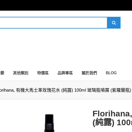
母嬰
其他類別
特價區
品牌專區
關於我們
BLOG
lorihana, 有機大馬士革玫瑰花水 (純露) 100ml 玻璃瓶噴霧 (紫羅蘭瓶)
Florih
(純露) 1