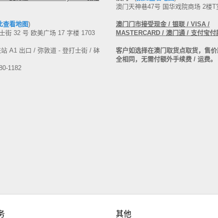
澳门天神巷47号 国华戏院商场 2楼T
此查看地图
)
澳门门市接受现金
/ 银联 / VISA /
街 32 号 欧美广场 17 字楼 1703
MASTERCARD
/ 澳门通 / 支付宝付
 A1 出口 / 弥敦道 - 登打士街 / 砵
客户如选择在澳门取货点取货，售价
全相同，无需付额外手续费 / 运费
80-1182
务
其他