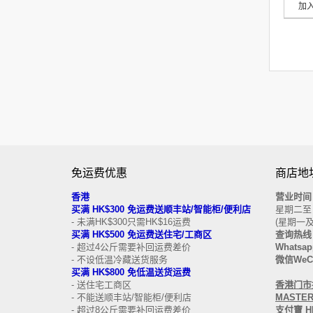
加
免运费优惠
商店地址
香港
营业时间
买
满
HK$300
免运费
送顺丰站/智能柜/便利店
星期二至日 
- 未满HK$300只需HK$16运费
(星期一
买满 HK$500
免运费
送
住宅/工商区
查询热线
- 超过4公斤需要补回运费差价
Whatsap
- 不设低温冷藏送货服务
微信WeCh
买满 HK$800 免低温送货运费
- 送住宅工商区
香港门市接受
- 不能送顺丰站/智能柜/便利店
MASTERC
- 超过8公斤需要补回运费差价
支付寶 HK