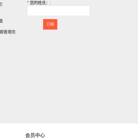
*
您的姓氏：:
室
款
订阅
跟香港完
。
会员中心