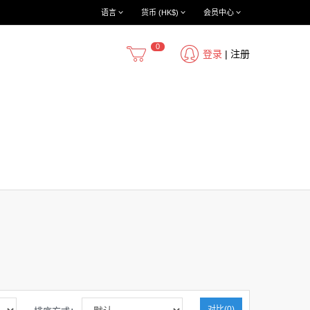
语言
货币 (HK$)
会员中心
0
登录
|
注册
对比(0)