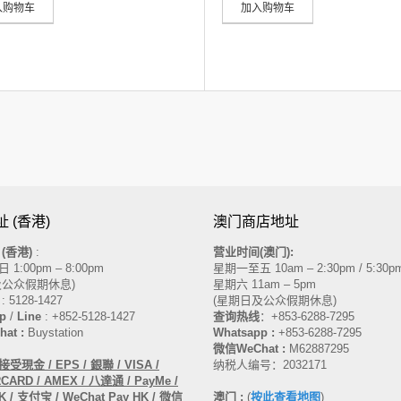
入购物车
加入购物车
 (香港)
澳门商店地址
(香港)
:
营业时间(澳门):
1:00pm – 8:00pm
星期一至五 10am – 2:30pm / 5:30pm
及公众假期休息)
星期六 11am – 5pm
: 5128-1427
(星期日及公众假期休息)
p
/
Line
: +852-5128-1427
查询热线
：
+853-6288-7295
at :
Buystation
Whatsapp :
+853-6288-7295
微信WeChat :
M62887295
現金 / EPS / 銀聯 / VISA /
纳税人编号：2032171
ARD / AMEX / 八達通 / PayMe /
 / 支付宝 / WeChat Pay HK / 微信
澳门 :
(
按此查看地图
)