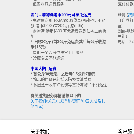
- 低温冷藏送货服务
支付付款
澳门 -
购物满港币200元可享免运费
旺角
(
按
- 免运费送到 ebuy.mo 取货点/智能柜), 不足
旺角登打士
够 港币$200 (首20公斤港币$5)
室
- 购物满 港币$600 可免运费送到住宅工商地
(油麻地铁站
址
兰街)
* 上限3公斤 (首3公斤免运费其后每公斤收港
电话 : 27
币$15元)
- 星期一至六提供送货上门服务
* 冷藏食品不能运送
中国大陆-
运费
* 首公斤30港元，之后每0.5公斤7港元
* 物品的售价已包括大陆报关清关费
* 茅屋芝士及布纬套装等需冷冻物品不能运送
有关送货服务详情请按以下的
关于我们/送货方式(香港/澳门/中国大陆及其
他国家)
关于我们
客户服