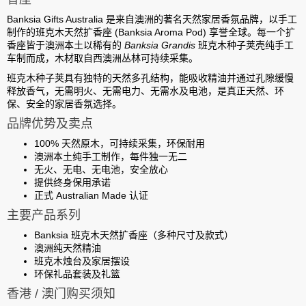
Banksia Gifts Australia
是来自澳洲的著名天然家居香氛品牌，以手工
制作的
班克木天然扩香座 (Banksia Aroma Pod)
享誉全球。每一个扩
香座皆于澳洲本土以稀有的
Banksia Grandis
班克木种子荚壳纯手工
车制而成，木材取自西澳洲丛林可持续采集。
班克木种子荚具有独特的天然多孔结构，能吸收精油并通过孔隙缓慢
释放香气，
无需明火、无需电力、无需水及电池
，是真正天然、环
保、安全的家居香氛选择。
品牌优势及卖点
100% 天然原木，可持续采集，环保耐用
澳洲本土纯手工制作，每件独一无二
无火、无电、无电池，安全放心
提供
终身保用
承诺
正式 Australian Made 认证
主要产品系列
Banksia 班克木天然扩香座（多种尺寸及款式）
澳洲纯天然精油
班克木烛台及家居摆设
环保礼品套装及礼篮
香港 / 澳门购买须知