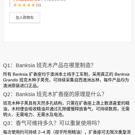
131
加入购物车
Q1：Banksia 班克木产品在哪里制造？
所有 Banksia 扩香座均于
澳洲本土纯手工车制
，采用真正的
Banksia
Grandis
班克木种子荚壳，可持续采集自西澳洲丛林，每件产品均为
澳洲原装进口
正品。
Q2：Banksia 班克木扩香座的原理是什么？
班克木种子荚具有天然多孔结构，只需在扩香座上滴上数滴喜爱的精
油，木材便会吸收精油并通过孔隙缓慢释放香气，可持续数周，
无需
明火、无需电力、无需水及电池
。
Q3：香气可维持多久？可以重复使用吗？
每次使用约可持续 2–4 周（视乎所用精油），扩香座可无限次重复添