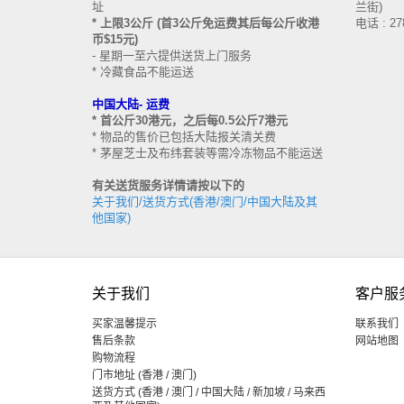
址
兰街)
* 上限3公斤 (首3公斤免运费其后每公斤收港
电话 : 27
币$15元)
- 星期一至六提供送货上门服务
* 冷藏食品不能运送
中国大陆-
运费
* 首公斤30港元，之后每0.5公斤7港元
* 物品的售价已包括大陆报关清关费
* 茅屋芝士及布纬套装等需冷冻物品不能运送
有关送货服务详情请按以下的
关于我们/送货方式(香港/澳门/中国大陆及其
他国家)
关于我们
客户服
买家温馨提示
联系我们
售后条款
网站地图
购物流程
门市地址 (香港 / 澳门)
送货方式 (香港 / 澳门 / 中国大陆 / 新加坡 / 马来西