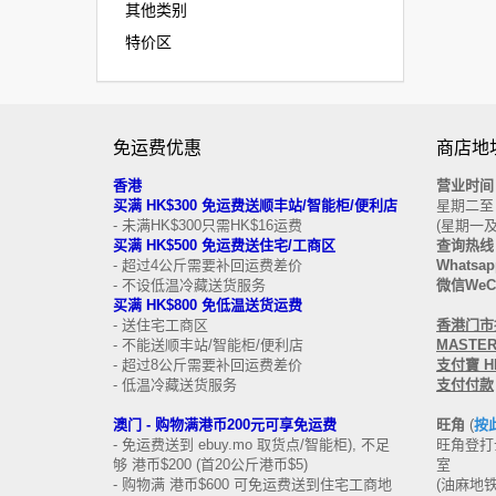
其他类别
特价区
免运费优惠
商店地址
香港
营业时间
买
满
HK$300
免运费
送顺丰站/智能柜/便利店
星期二至日 
- 未满HK$300只需HK$16运费
(星期一
买满 HK$500
免运费
送
住宅/工商区
查询热线
- 超过4公斤需要补回运费差价
Whatsap
- 不设低温冷藏送货服务
微信WeCh
买满 HK$800 免低温送货运费
- 送住宅工商区
香港门市接受
- 不能送顺丰站/智能柜/便利店
MASTERC
- 超过8公斤需要补回运费差价
支付寶 HK
- 低温冷藏送货服务
支付付款
澳门 -
购物满港币200元可享免运费
旺角
(
按
- 免运费送到 ebuy.mo 取货点/智能柜), 不足
旺角登打士
够 港币$200 (首20公斤港币$5)
室
- 购物满 港币$600 可免运费送到住宅工商地
(油麻地铁站