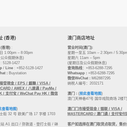
 (香港)
澳门商店地址
(香港)
:
营业时间(澳门):
1:00pm – 8:00pm
星期一至五 10am – 2:30pm / 5:30pm
及公众假期休息)
星期六 11am – 5pm
: 5128-1427
(星期日及公众假期休息)
p
/
Line
: +852-5128-1427
查询热线
：
+853-6288-7295
at :
Buystation
Whatsapp :
+853-6288-7295
微信WeChat :
M62887295
現金 / EPS / 銀聯 / VISA /
纳税人编号：2032171
ARD / AMEX / 八達通 / PayMe /
 / 支付宝 / WeChat Pay HK / 微信
澳门 :
(
按此查看地图
)
澳门天神巷47号 国华戏院商场 2楼T
此查看地图
)
澳门门市接受现金
/ 银联 / VISA /
街 32 号 欧美广场 17 字楼 1703
MASTERCARD
/ 澳门通 / 支付宝付
 A1 出口 / 弥敦道 - 登打士街 / 砵
客户如选择在澳门取货点取货，售价