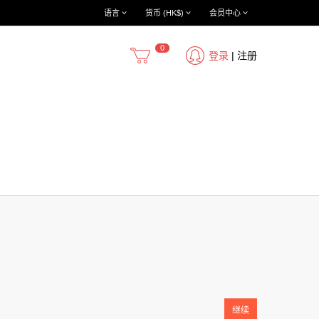
语言
货币 (HK$)
会员中心
0
登录
|
注册
继续