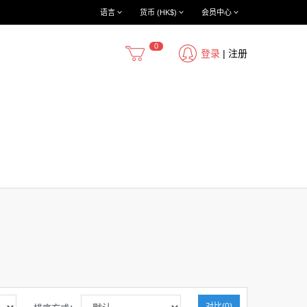
语言
货币 (HK$)
会员中心
0
登录
|
注册
对比(0)