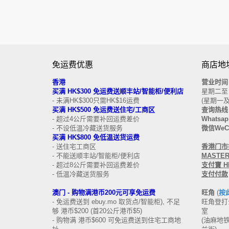
免运费优惠
商店地址
香港
营业时间
买
满
HK$300
免运费
送顺丰站/智能柜/便利店
星期二至日 
- 未满HK$300只需HK$16运费
(星期一
买满 HK$500
免运费
送
住宅/工商区
查询热线
- 超过4公斤需要补回运费差价
Whatsap
- 不设低温冷藏送货服务
微信WeCh
买满 HK$800 免低温送货运费
- 送住宅工商区
香港门市接受
- 不能送顺丰站/智能柜/便利店
MASTERC
- 超过8公斤需要补回运费差价
支付寶 HK
- 低温冷藏送货服务
支付付款
澳门 -
购物满港币200元可享免运费
旺角
(
按
- 免运费送到 ebuy.mo 取货点/智能柜), 不足
旺角登打士
够 港币$200 (首20公斤港币$5)
室
- 购物满 港币$600 可免运费送到住宅工商地
(油麻地铁站