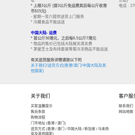
址
兰街)
* 上限3公斤 (首3公斤免运费其后每公斤收港
电话 : 27
币$15元)
- 星期一至六提供送货上门服务
* 冷藏食品不能运送
中国大陆-
运费
* 首公斤30港元，之后每0.5公斤7港元
* 物品的售价已包括大陆报关清关费
* 茅屋芝士及布纬套装等需冷冻物品不能运送
有关送货服务详情请按以下的
关于我们/送货方式(香港/澳门/中国大陆及其
他国家)
关于我们
客户服
买家温馨提示
联系我们
售后条款
网站地图
购物流程
门市地址 (香港 / 澳门)
送货方式 (香港 / 澳门 / 中国大陆 / 新加坡 / 马来西
亚及其他国家)