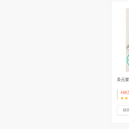
灸元堂
HK
缺