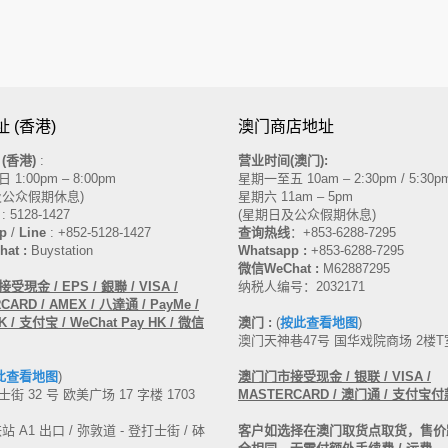
 (香港)
澳门商店地址
(香港)
:
营业时间(澳门):
1:00pm – 8:00pm
星期一至五 10am – 2:30pm / 5:30pm
及公众假期休息)
星期六 11am – 5pm
: 5128-1427
(星期日及公众假期休息)
p
/
Line
: +852-5128-1427
查询热线
：
+853-6288-7295
at :
Buystation
Whatsapp :
+853-6288-7295
微信WeChat :
M62887295
現金 / EPS / 銀聯 / VISA /
纳税人编号：2032171
ARD / AMEX / 八達通 / PayMe /
 / 支付宝 / WeChat Pay HK / 微信
澳门 :
(
按此查看地图
)
澳门天神巷47号 国华戏院商场 2楼T
此查看地图
)
澳门门市接受现金
/ 银联 / VISA /
街 32 号 欧美广场 17 字楼 1703
MASTERCARD
/ 澳门通 / 支付宝付
 A1 出口 / 弥敦道 - 登打士街 / 砵
客户如选择在澳门取货点取货，售价