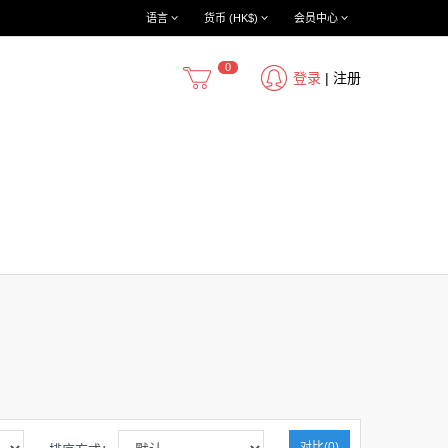
语言
货币 (HK$)
会员中心
0
登录
|
注册
对比(0)