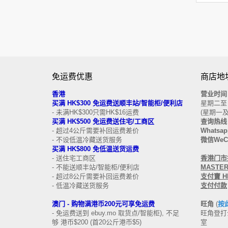
免运费优惠
商店地址
香港
营业时间
买
满
HK$300
免运费
送顺丰站/智能柜/便利店
星期二至日 
- 未满HK$300只需HK$16运费
(星期一
买满 HK$500
免运费
送
住宅/工商区
查询热线
- 超过4公斤需要补回运费差价
Whatsap
- 不设低温冷藏送货服务
微信WeCh
买满 HK$800 免低温送货运费
- 送住宅工商区
香港门市接受
- 不能送顺丰站/智能柜/便利店
MASTERC
- 超过8公斤需要补回运费差价
支付寶 HK
- 低温冷藏送货服务
支付付款
澳门 -
购物满港币200元可享免运费
旺角
(
按
- 免运费送到 ebuy.mo 取货点/智能柜), 不足
旺角登打士
够 港币$200 (首20公斤港币$5)
室