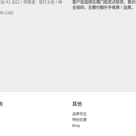
 A1 出口 / 弥敦道 - 登打士街 / 砵
客户如选择在澳门取货点取货，售价
全相同，无需付额外手续费 / 运费
80-1182
务
其他
品牌专区
特别优惠
Blog