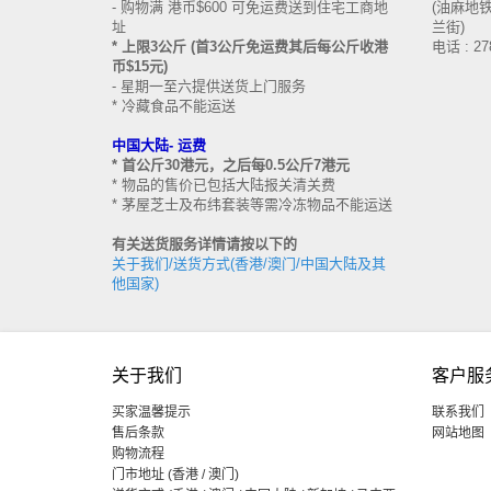
- 购物满 港币$600 可免运费送到住宅工商地
(油麻地铁站
址
兰街)
* 上限3公斤 (首3公斤免运费其后每公斤收港
电话 : 27
币$15元)
- 星期一至六提供送货上门服务
* 冷藏食品不能运送
中国大陆-
运费
* 首公斤30港元，之后每0.5公斤7港元
* 物品的售价已包括大陆报关清关费
* 茅屋芝士及布纬套装等需冷冻物品不能运送
有关送货服务详情请按以下的
关于我们/送货方式(香港/澳门/中国大陆及其
他国家)
关于我们
客户服
买家温馨提示
联系我们
售后条款
网站地图
购物流程
门市地址 (香港 / 澳门)