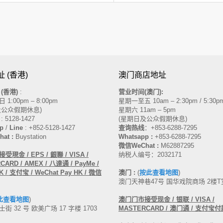
 (香港)
澳门商店地址
(香港)
:
营业时间(澳门):
1:00pm – 8:00pm
星期一至五 10am – 2:30pm / 5:30pm
及公众假期休息)
星期六 11am – 5pm
: 5128-1427
(星期日及公众假期休息)
p
/
Line
: +852-5128-1427
查询热线
：
+853-6288-7295
at :
Buystation
Whatsapp :
+853-6288-7295
微信WeChat :
M62887295
現金 / EPS / 銀聯 / VISA /
纳税人编号：2032171
ARD / AMEX / 八達通 / PayMe /
 / 支付宝 / WeChat Pay HK / 微信
澳门 :
(
按此查看地图
)
澳门天神巷47号 国华戏院商场 2楼T
此查看地图
)
澳门门市接受现金
/ 银联 / VISA /
街 32 号 欧美广场 17 字楼 1703
MASTERCARD
/ 澳门通 / 支付宝付