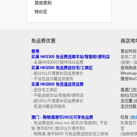
其他类别
特价区
免运费优惠
商店地址
香港
营业时间
买
满
HK$300
免运费
送顺丰站/智能柜/便利店
星期二至日 
- 未满HK$300只需HK$16运费
(星期一
买满 HK$500
免运费
送
住宅/工商区
查询热线
- 超过4公斤需要补回运费差价
Whatsap
- 不设低温冷藏送货服务
微信WeCh
买满 HK$800 免低温送货运费
- 送住宅工商区
香港门市接受
- 不能送顺丰站/智能柜/便利店
MASTERC
- 超过8公斤需要补回运费差价
支付寶 HK
- 低温冷藏送货服务
支付付款
澳门 -
购物满港币200元可享免运费
旺角
(
按
- 免运费送到 ebuy.mo 取货点/智能柜), 不足
旺角登打士
够 港币$200 (首20公斤港币$5)
室
- 购物满 港币$600 可免运费送到住宅工商地
(油麻地铁站