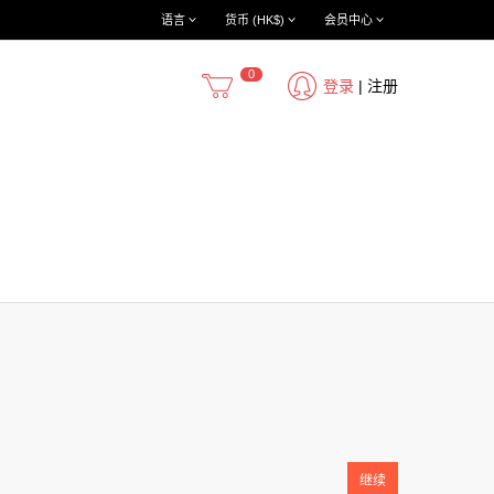
语言
货币 (HK$)
会员中心
0
登录
|
注册
继续