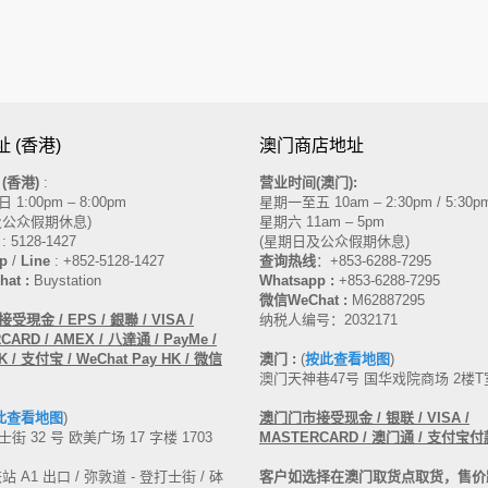
 (香港)
澳门商店地址
(香港)
:
营业时间(澳门):
1:00pm – 8:00pm
星期一至五 10am – 2:30pm / 5:30pm
及公众假期休息)
星期六 11am – 5pm
: 5128-1427
(星期日及公众假期休息)
p
/
Line
: +852-5128-1427
查询热线
：
+853-6288-7295
at :
Buystation
Whatsapp :
+853-6288-7295
微信WeChat :
M62887295
現金 / EPS / 銀聯 / VISA /
纳税人编号：2032171
ARD / AMEX / 八達通 / PayMe /
 / 支付宝 / WeChat Pay HK / 微信
澳门 :
(
按此查看地图
)
澳门天神巷47号 国华戏院商场 2楼T
此查看地图
)
澳门门市接受现金
/ 银联 / VISA /
街 32 号 欧美广场 17 字楼 1703
MASTERCARD
/ 澳门通 / 支付宝付
 A1 出口 / 弥敦道 - 登打士街 / 砵
客户如选择在澳门取货点取货，售价