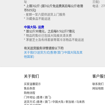
址
兰街)
* 上限3公斤 (首3公斤免运费其后每公斤收港
电话 : 27
币$15元)
- 星期一至六提供送货上门服务
* 冷藏食品不能运送
中国大陆-
运费
* 首公斤30港元，之后每0.5公斤7港元
* 物品的售价已包括大陆报关清关费
* 茅屋芝士及布纬套装等需冷冻物品不能运送
有关送货服务详情请按以下的
关于我们/送货方式(香港/澳门/中国大陆及其
他国家)
关于我们
客户服
买家温馨提示
联系我们
售后条款
网站地图
购物流程
门市地址 (香港 / 澳门)
送货方式 (香港 / 澳门 / 中国大陆 / 新加坡 / 马来西