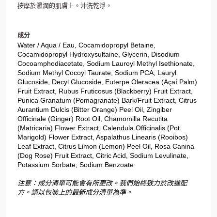
按摩於濕潤的肌膚上。沖洗乾淨。
成分
Water / Aqua / Eau, Cocamidopropyl Betaine,
Cocamidopropyl Hydroxysultaine, Glycerin, Disodium
Cocoamphodiacetate, Sodium Lauroyl Methyl Isethionate,
Sodium Methyl Cocoyl Taurate, Sodium PCA, Lauryl
Glucoside, Decyl Glucoside, Euterpe Oleracea (Açaí Palm)
Fruit Extract, Rubus Fruticosus (Blackberry) Fruit Extract,
Punica Granatum (Pomagranate) Bark/Fruit Extract, Citrus
Aurantium Dulcis (Bitter Orange) Peel Oil, Zingiber
Officinale (Ginger) Root Oil, Chamomilla Recutita
(Matricaria) Flower Extract, Calendula Officinalis (Pot
Marigold) Flower Extract, Aspalathus Linearis (Rooibos)
Leaf Extract, Citrus Limon (Lemon) Peel Oil, Rosa Canina
(Dog Rose) Fruit Extract, Citric Acid, Sodium Levulinate,
Potassium Sorbate, Sodium Benzoate
注意：成分清單可能會有所更改。我們始終致力於改進配
方。請以包裝上的最新成分清單為準。