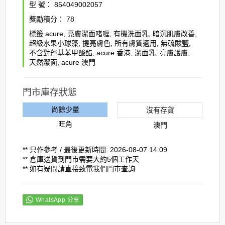
型 號：
854049002057
獎勵積分：
78
標籤
acure
,
亮膚潔面啫喱
,
有機洗面乳
,
暗沉肌膚改善
,
超級水果小球藻
,
提亮膚色
,
所有膚質適用
,
無硫酸鹽
,
不含對羥基苯甲酸酯
,
acure 香港
,
潔面乳
,
亮膚護膚
,
天然潔面
,
acure 澳門
門市庫存狀態
尚餘少量
沒有存貨
旺角
澳門
** 只作參考 / 最後更新時間: 2026-08-07 14:09
** 倉庫送貨到門市需要大約5個工作天
** 如有疑問請直接致電我們門市查詢
WhatsApp 分享