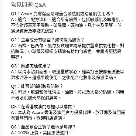
常見問題 Q&A
Q1：Acure 亮膚潔面啫喱適合敏感肌或暗瘡肌使用嗎？
A：適合。配方溫和，適合所有膚質，包括敏感肌及暗瘡肌；
不含對羥基苯甲酸酯、硫酸鹽、礦物油、凡士林及甲醛，並
通過純素及零殘忍認證。
Q2：主要成分有哪些？如何提亮膚色？
A：石榴、巴西莓、黑莓及玫瑰果精華提供豐富抗氧化物，對
抗暗沉；小球藻及檸檬皮精油有助均勻膚色，令肌膚更透亮
明亮。
Q3：應該怎樣使用？
A：以清水沾濕面部，取適量於掌心，輕柔打圈按摩全臉後以
溫水沖淨。建議早晚使用，之後配合化妝水及保濕產品。
Q4：能否卸除彩妝及防曬？
A：可以。能溫和清除污垢、油脂、彩妝及大部分防曬，同時
不破壞肌膚天然保濕屏障。
Q5：在香港或澳門哪裡可以購買？
A：本店為 Acure 香港及澳門官方授權代理，於旺角及澳門設
有實體門市，歡迎到店選購。
Q6：產品是否正貨？產地是哪裡？
A：100% 正貨，美國原裝進口。