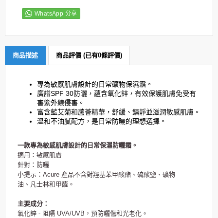
WhatsApp 分享
商品描述
商品評價 (已有0條評價)
專為敏感肌膚設計的日常礦物保濕霜。
廣譜SPF 30防曬，蘊含氧化鋅，有效保護肌膚免受有
害紫外線侵害。
富含藍艾菊和蘆薈精華，舒緩、鎮靜並滋潤敏感肌膚。
溫和不油膩配方，是日常防曬的理想選擇。
一款專為敏感肌膚設計的日常保濕防曬霜。
適用：敏感肌膚
針對：防曬
小提示：Acure 產品不含對羥基苯甲酸酯、硫酸鹽、礦物
油、凡士林和甲醛。
主要成分：
氧化鋅 - 阻隔 UVA/UVB，預防曬傷和光老化。