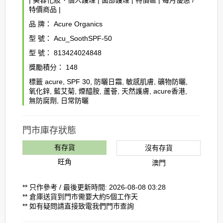
|
美容化妝、個人護理
|
面部護理
|
特價區
|
每月優惠 /
特價商品
|
品 牌：
Acure Organics
型 號：
Acu_SoothSPF-50
型 號：
813424024848
獎勵積分：
148
標籤
acure
,
SPF 30
,
防曬日霜
,
敏感肌膚
,
礦物防曬
,
氧化鋅
,
藍艾菊
,
煙醯胺
,
蘆薈
,
天然護膚
,
acure香港
,
無防腐劑
,
日常防曬
門市庫存狀態
有存貨
沒有存貨
旺角
澳門
** 只作參考 / 最後更新時間: 2026-08-08 03:28
** 倉庫送貨到門市需要大約5個工作天
** 如有疑問請直接致電我們門市查詢