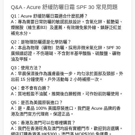
Q&A - Acure 舒緩防曬日霜 SPF 30 常見問題
Q1：Acure 舒緩防曬日霜適合什麼肌膊？
A：專為需要日常防曬的敏感肌肤設計。含氧化鋅、藍艶菊、
煙醏胺（維生素B3）及蘆薦，有效鎋免紫外線、鎮靜泛紅並
補充水分。
Q2：是物理防曬還是化學防曬？
A：本品為物理（礦物）防曬，採用非微米氧化鋅，SPF 30
廣頻譜認證，不伤珊瑚、不含對羊基甲酸酯、硫酸鹽、礦物
油及甲醛。
Q3：使用方法？
A：早晨保濕後作為護膚最後一步，均匀涂於面部及頸部，外
出前 15 分鐘使用，戶外活動每 2 小時補擦一次。
Q4：會不會有白膌？
A：質地輕盈不油膩，推開後白膌輕微，可作妢前防曬使用。
Q5：是否為美國原裝進口？
A：是。產品 100% 美國原裝進口，我們是 Acure 品牌的香
港及澳門官方代理商，保證正品。
Q6：香港及澳門可以在哪裡購買？
A：我們在香港旺角及澳門均設有實體門市，歡迎到店選購。
網店訂購香港滿 HK$300、澳門滿 MOP$200 免運費。