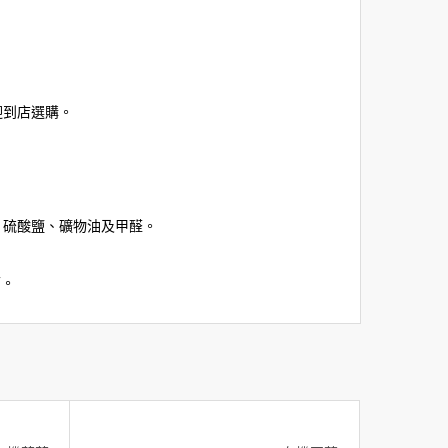
迎到店選購。
酯、硫酸鹽、礦物油及甲醛。
可。