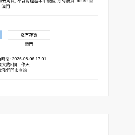
和去角質
,
不含對羥基苯甲酸酯
,
所有膚質
,
acure 香
e 澳門
沒有存貨
澳門
間: 2026-08-06 17:01
需要大約5個工作天
致電我們門市查詢