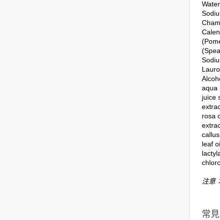
Water
Sodiu
Chamo
Calen
(Pome
(Spea
Sodiu
Lauro
Alcoh
aqua 
juice 
extrac
rosa c
extra
callus
leaf o
lacty
chlor
注意
常見