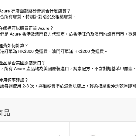
Acure 亮膚面部磨砂膏適合什麼膚質？
適合所有膚質，特別針對暗沉及粗糙膚質。
在哪裡可以購買正貨 Acure？
我們是 Acure 香港及澳門官方代理商，於香港旺角及澳門均設有門市，歡
：運費如何計算？
港訂單滿 HK$300 免運費，澳門訂單滿 HK$200 免運費。
：產品是否美國原裝進口？
是，所有 Acure 產品均為美國原裝進口，純素配方，不含對羥基苯甲酸
：使用頻率建議？
建議每週使用 2-3 次。將磨砂膏塗於濕潤肌膚上，輕柔按摩後沖洗乾淨即
商品