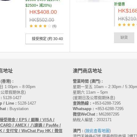
折優惠
$2500+ 減20%)
HK$168
HK$408.00
HK$210
HK$502.00
(6)
缺貨
接受預定 (約 30-40 天到達)
店地址
澳門商店地址
間
(香港)
:
營業時間 (澳門) :
1:00pm – 8:00pm
星期一至五 10am – 2:30pm / 5:30pm
及公眾假期休息)
星期六 11am – 5pm
:
5128-1427
(星期日及公眾假期休息)
 / Line :
5128-1427
查詢熱線 :
+853-6288-7295
at :
Buystation
Whatsapp :
+853-6288-7295
微信WeChat :
M62887295
受現金 / EPS / 銀聯 / VISA /
納稅人編號：2032171
ARD / AMEX / 八達通 / PayMe /
 / 支付宝 / WeChat Pay HK / 微信
澳門 :
(
按此查看地圖
)
澳門天神巷47號 國華戲院商場 2樓T