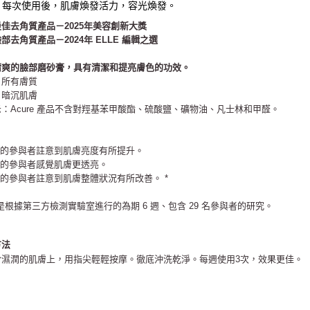
每次使用後，肌膚煥發活力，容光煥發。
最佳去角質產品－
2025年美容創新大獎
部去角質產品－2024年 ELLE 編輯之選
清爽的臉部磨砂膏，具有清潔和提亮膚色的功效
。
：所有膚質
：暗沉肌膚
：Acure 產品不含對羥基苯甲酸酯、硫酸鹽、礦物油、凡士林和甲醛。
% 的參與者註意到肌膚亮度有所提升。
% 的參與者感覺肌膚更透亮。
% 的參與者註意到肌膚整體狀況有所改善。 *
是根據第三方檢測實驗室進行的為期 6 週、包含 29 名參與者的研究。
方法
於濕潤的肌膚上，用指尖輕輕按摩。
徹底沖洗乾淨。
每週使用3次，效果更佳。