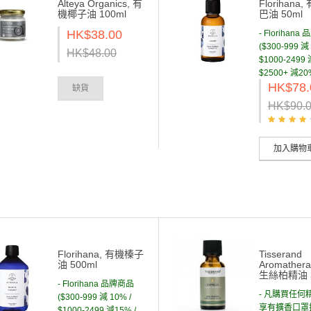
Alteya Organics, 有
Florihana
機椰子油 100ml
巴油 50ml
HK$38.00
- Florihan
($300-999 減 
HK$48.00
$1000-2499 
$2500+ 減20
HK$78.
缺貨
HK$90.
加入購物
Florihana, 有機榛子
Tisserand
油 500ml
Aromathera
生絲柏精油 3
- Florihana 品牌商品
- 凡購買任何
($300-999 減 10% /
享有擴香口罩扣
$1000-2499 減15% /