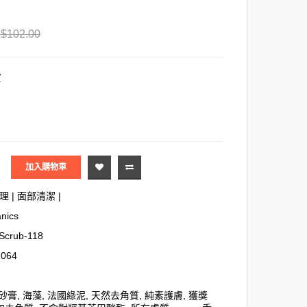
$102.00
貨
加入購物車
理
|
面部清潔
|
nics
Scrub-118
2064
砂膏
,
海藻
,
法國綠泥
,
天然去角質
,
純素護膚
,
獲獎