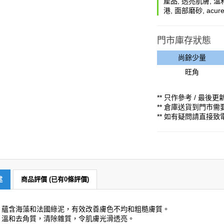
產品
,
透亮肌膚
,
溫
港
,
面部磨砂
,
acur
門市庫存狀態
尚餘少量
旺角
** 只作參考 / 最後更新時
** 倉庫送貨到門市
** 如有疑問請直接
述
商品評價 (已有0條評價)
蘊含海藻和法國綠泥，有效改善膚色不均和粗糙膚質。
溫和去角質，清除雜質，令肌膚光滑透亮。