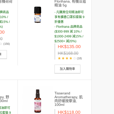
, 有機荷荷
Florihana, 有機豆蔻
精油 5g
a 品牌商品
- 凡購買任何精油即可
10% /
享有擴香口罩扣套裝 9
減15% /
折優惠
%)
- Florihana 品牌商品
00
($300-999 減 10% /
$1000-2499 減15% /
00
$2500+ 減20%)
(156)
HK$135.00
HK$168.00
車
(18)
加入購物車
Tisserand
py, 野
Aromatherapy, 肌
0ml
肉舒緩按摩油,
100ml
精油即可
HK$118.00
套裝 9