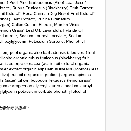
on) Peel, Aloe Barbadensis (Aloe) Leaf Juice*,
onite, Rubus Fruticosus (Blackberry) Fruit Extract*,
uit Extract*, Rosa Canina (Dog Rose) Fruit Extract*,
ooibos) Leaf Extract*, Punica Granatum
rgan) Callus Culture Extract, Mentha Viridis
Lemon Grass) Leaf Oil, Lavandula Hybrida Oil,
l Laurate, Sodium Lauroyl Lactylate, Sodium
ylhexylglycerin, Potassium Sorbate, Phenethyl
emon) peel organic aloe barbadensis (aloe vera) leaf
lonite organic rubus fruticosus (blackberry) fruit
nic euterpe oleracea (acai) fruit extract organic
lower extract organic aspalathus linearis (rooibos) leaf
ve) fruit oil (organic ingredient) argania spinosa
inalis (sage) oil cymbopogon flexuosus (lemongrass)
se gum carrageenan glyceryl laureate sodium lauroyl
xylglycerin potassium sorbate phenethyl alcohol
新成分清單為準。