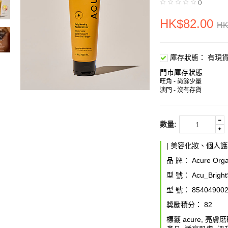
()
HK$82.00
HK
庫存狀態：
有現
門市庫存狀態
旺角 - 尚餘少量
澳門 - 沒有存貨
數量:
|
美容化妝、個人護
品 牌：
Acure Orga
型 號：
Acu_Bright
型 號：
85404900
獎勵積分：
82
標籤
acure
,
亮膚磨