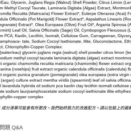
/Eau, Glycerin, Juglans Regia (Walnut) Shell Powder, Citrus Limon (Lem
m Methyl Cocoyl Taurate, Laminaria Digitata (Algae) Extract, Montmorill
milla Recutita (Matricaria) Flower Extract*, Euterpe Oleracea (Acai) Fr
dula Officinalis (Pot Marigold) Flower Extract*, Aspalathus Linearis (R
granate) Extract*, Olea Europaea (Olive) Fruit Oil*, Argania Spinosa (A
rmint) Leaf Oil, Salvia Officinalis (Sage) Oil, Cymbopogon Flexuosus (
m PCA, Kaolin, Lecithin, Isomalt, Cellulose Gum, Carrageenan, Glycery
amphoace- tate, Sodium Cocoyl Isethionate, Illite, Gluconolactone, Eth
ol, Chlorophyllin-Copper Complex.
(water/eau) glycerin juglans regia (walnut) shell powder citrus limon (l
sodium methyl cocoyl taurate laminaria digitata (algae) extract montmoril
t organic chamomilla recutita matricaria (chamomile) flower extract orga
anina (rosehips) fruit extract organic calendula officinalis (calendula) f
ct organic punica granatum (pomegranate) olea europaea (extra virgin oli
 (argan) culture extract mentha viridis (spearmint) leaf oil salvia offic
il lavandula hybrida oil sodium pca kaolin clay lecithin isomalt cellulo
late sodium laurjoamphoacetate sodium cocoyl isethionate illite ethylhe
ophyllin-copper complex
：成分清單可能會有所更改。我們始終致力於改進配方。請以包裝上的最
問題 Q&A