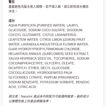
警告
盡量避免洗髮水進入眼睛，若不慎入眼，請立即用清水徹底
沖洗。
成分
AQUA PURIFICATA (PURIFIED WATER), LAURYL
GLUCOSIDE, SODIUM COCO-SULFATE, DISODIUM
COCOYL GLUTAMATE, CISTUS LADANIFERUS
LEAF/STEM WATER, CITRUS LIMON (LEMON) FRUIT
WATER, LAVANDULA ANGUSTIFOLIA FLOWER WATER,
GUAR HYDROXYPROPYLTRIMONIUM CHLORIDE,
HELIANTHUS ANNUUS (SUNFLOWER) SEED EXTRACT,
SALVIA HISPANICA SEED OIL, TOCOPHEROL, SODIUM
COCOAMPHOACETATE, GLYCERYL OLEATE,
DICAPRYLYL ETHER, DECYL GLUCOSIDE,
COCOGLUCOSIDE, HYDROGENATED PALM
GLYCERIDES CITRATE, PARFUM (FRAGRANCE),
SODIUM BENZOATE, POTASSIUM SORBATE, BENZOIC
ACID, CITRIC ACID.
請注意：Naturtint 產品系列和配方可能隨時變更。最終成分
以實體包裝上的產品標籤為準。