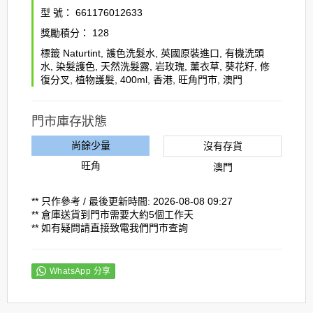
型 號：
661176012633
獎勵積分：
128
標籤
Naturtint
,
護色洗髮水
,
英國原裝進口
,
有機洗頭
水
,
染髮護色
,
天然洗髮露
,
岩玫瑰
,
薰衣草
,
葵花籽
,
修
復分叉
,
植物護髮
,
400ml
,
香港
,
旺角門市
,
澳門
門市庫存狀態
尚餘少量
沒有存貨
旺角
澳門
** 只作參考 / 最後更新時間: 2026-08-08 09:27
** 倉庫送貨到門市需要大約5個工作天
** 如有疑問請直接致電我們門市查詢
WhatsApp 分享