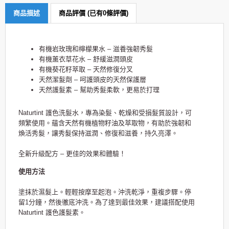
商品描述
商品評價 (已有0條評價)
有機岩玫瑰和檸檬果水 – 滋養強韌秀髮
有機薰衣草花水 – 舒緩滋潤頭皮
有機葵花籽萃取 – 天然修復分叉
天然潔髮劑 – 呵護頭皮的天然保護層
天然護髮素 – 幫助秀髮柔軟，更易於打理
Naturtint 護色洗髮水，專為染髮、乾燥和受損髮質設計，可
頻繁使用。蘊含天然有機植物籽油及萃取物，有助於強韌和
煥活秀髮，讓秀髮保持滋潤、修復和滋養，持久亮澤。
全新升級配方 – 更佳的效果和體驗！
使用方法
塗抹於濕髮上。輕輕按摩至起泡。沖洗乾淨，重複步驟。停
留1分鐘，然後徹底沖洗。為了達到最佳效果，建議搭配使用
Naturtint 護色護髮素。