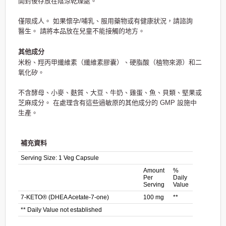
開封後存放在陰涼乾燥處。
僅限成人。 如果懷孕/哺乳、服用藥物或有健康狀況，請諮詢
醫生。 請將本品放在兒童不能接觸的地方。
其他成分
米粉、羥丙甲纖維素（纖維素膠囊）、硬脂酸（植物來源）和二
氧化矽。
不含酵母、小麥、麩質、大豆、牛奶、雞蛋、魚、貝類、堅果或
芝麻成分。 在處理含有這些過敏原的其他成分的 GMP 設施中
生產。
補充資料
Serving Size:
1 Veg Capsule
Amount
%
Per
Daily
Serving
Value
7-KETO® (DHEA Acetate-7-one)
100 mg
**
** Daily Value not established