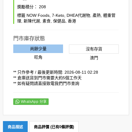
獎勵積分：
208
標籤
NOW Foods
,
7-Keto
,
DHEA代謝物
,
產熱
,
體重管
理
,
新陳代謝
,
素食
,
保健品
,
香港
門市庫存狀態
尚餘少量
沒有存貨
旺角
澳門
** 只作參考 / 最後更新時間: 2026-08-11 02:28
** 倉庫送貨到門市需要大約5個工作天
** 如有疑問請直接致電我們門市查詢
WhatsApp 分享
商品描述
商品評價 (已有0條評價)