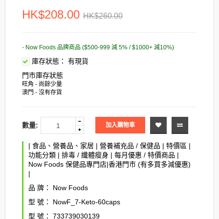
HK$208.00
HK$260.00
- Now Foods 品牌商品 ($500-999 減 5% / $1000+ 減10%)
庫存狀態：
有現貨
門市庫存狀態
旺角 - 尚餘少量
澳門 - 沒有存貨
數量:
加入購物車
|
食品、營養品、家居
|
營養補充品 / 保健品
|
特價區
|
功能分類
|
排毒 / 纖體瘦身
|
每月優惠 / 特價商品
|
Now Foods 保健品專門店|香港門市 (有多買多減優惠)
|
品 牌：
Now Foods
型 號：
NowF_7-Keto-60caps
型 號：
733739030139