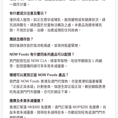
一個月分量。
有什麼成分注意及警示？
僅供成人服用。如正在懷孕或哺乳、服用藥物或有健康狀況，請
先諮詢醫生。請放置於兒童無法觸及之處。本產品為膳食補充
劑，不用於診斷、治療、治癒或預防任何疾病。
應該怎樣存放？
開封後請存放於陰涼乾燥處，並保持瓶蓋緊閉。
NOW Foods 有什麼同系列產品可以配搭？
熱門配搭包括 NOW CLA、綠茶萃取物、吡啶甲酸鉻及 L-肉鹼
等，配搭選購同樣可享多買多減優惠。
哪裡可以買到正版 NOW Foods 產品？
我們是 NOW Foods 香港及澳門代理商，亦是香港知識產權署
「正版正貨承諾」計劃會員，保證全部正版正貨。歡迎親臨香港
旺角或澳門門市選購，亦可於網店下單。
運費及多買多減優惠？
香港訂單滿 HK$300 免運費，澳門訂單滿 MOP$200 免運費。另
設多買多減優惠，買得愈多減得愈多。亦歡迎到旺角或澳門門市
親臨選購。