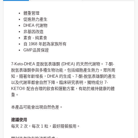
體重管理
促進熱力產生
DHEA 代謝物
非基因改造
素食 - 純素食
自 1968 年起為家族所有
GMP品質保證
7-Keto-DHEA 是脫氫表雄酮 (DHEA) 的天然代謝物。 7-酮-
脫氫表雄酮參與多種生物功能，包括細胞產生熱力。眾所周
知，隨著年齡增長，DHEA 的生成、7-酮-脫氫表雄酮的產生
以及代謝率都會自然下降。臨床研究表明，獨特成分 7-
KETO® 配合合理的飲食和運動方案，有助於維持健康的體
重。
本產品可能會出現自然色差。
建議使用
每天 2 次，每次 1 粒，最好隨餐服用。