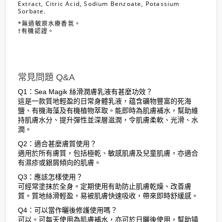
Extract, Citric Acid, Sodium Benzoate, Potassium
Sorbate.
*無過敏原水療香氛。
†有機認證。
常見問題 Q&A
Q1：Sea Magik 絲滑潤膚乳液有甚麼功效？
這是一款質地輕盈的日常身體乳液，蕴含礦物豐富的死海
鹽、有機海藻及有機植物萃取。能即時為肌膚補水，幫助維
持肌膚水分、提升彈性並深層滋潤，令肌膚柔軟、光滑、水
潤。
Q2：適合甚麼膚質使用？
適用於所有膚質，包括極乾、敏感肌膚及兒童肌膚，亦適合
有濕疹或銀屑傾向的肌膚。
Q3：應該怎樣使用？
可經常塗抹於全身。定期使用有助防止肌膚乾燥、改善膚
質。質地絲滑輕盈，易被肌膚快速吸收，帶來即時舒緩感。
Q4：可以當作曬後修護使用嗎？
可以。可每天使用為肌膚補水，亦可於日曬後使用，幫助镇