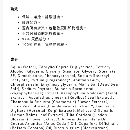
功效
保濕、柔嫩、舒緩肌膚。
輕盈配方。
適合所有膚質，包括敏感肌和問題肌。
不含過敏原的水療香氛。
97% 天然成分。
100% 純素，無動物實驗。
成分
Aqua (Water), Caprylic/Capric Triglyceride, Cetearyl
Alcohol, Glycerin, Glyceryl Stearate, Glyceryl Stearate
SE, Dimethicone, Phenoxyethanol, Sodium Stearoyl
Lactylate, Parfum (Fragrance)*, Xanthan Gum,
Chlorphenesin, Ethylhexylglycerin, Maris Sal (Dead Sea
Salt), Sodium Phytate, Bulnesia Sarmientoi
(Zygophyllaceae) Extract, Ascophyllum Nodosum (Kelp)
Extract†, Aspalathus Linearis (Rooibos) Leaf Extract†,
Chamomilla Recutita (Chamomile) Flower Extract†,
Fucus Vesiculosus (Bladderwrack) Extract†, Laminaria
Digitata (Horsetail Kelp) Extract†, Melissa Officinalis
(Lemon Balm) Leaf Extract†, Tilia Cordata (Linden
Blossom) Flower Extract†, Amyris Balsamifera Oil,
Cedrus Atlantica (Atlas Cedar) Oil, Copaifera Officinalis
(Balsam Copaiba) Oil, Ribes Nigrum (Blackcurrant)