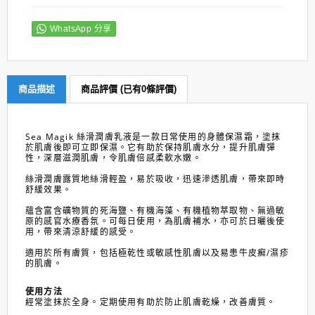
WhatsApp 分享
商品描述
商品評價 (已有0條評價)
Sea Magik 絲滑潤膚乳液是一款日常使用的身體保濕霜，塗抹
於肌膚後即可立即保濕。它有助於保持肌膚水分，提升肌膚彈
性，深層滋潤肌膚，令肌膚倍感柔軟水嫩。
絲滑潤膚露質地絲滑輕盈，易於吸收，迅速滲透肌膚，帶來即時
舒緩效果。
蘊含富含礦物質的死海鹽、有機海藻、有機植物萃取物、無過敏
原的感官水療香氛。可每日使用，為肌膚補水，亦可於日曬後使
用，帶來清涼舒緩的感受。
適用於所有膚質，包括極乾性或敏感性肌膚以及易患牛皮癬/濕疹
的肌膚。
使用方法
經常塗抹於全身。定期使用有助於防止肌膚乾燥，改善膚質。