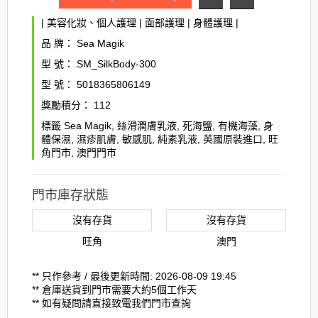
|
美容化妝、個人護理
|
面部護理
|
身體護理
|
品 牌：
Sea Magik
型 號：
SM_SilkBody-300
型 號：
5018365806149
獎勵積分：
112
標籤
Sea Magik
,
絲滑潤膚乳液
,
死海鹽
,
有機海藻
,
身
體保濕
,
濕疹肌膚
,
敏感肌
,
純素乳液
,
英國原裝進口
,
旺
角門市
,
澳門門市
門市庫存狀態
沒有存貨
沒有存貨
旺角
澳門
** 只作參考 / 最後更新時間: 2026-08-09 19:45
** 倉庫送貨到門市需要大約5個工作天
** 如有疑問請直接致電我們門市查詢