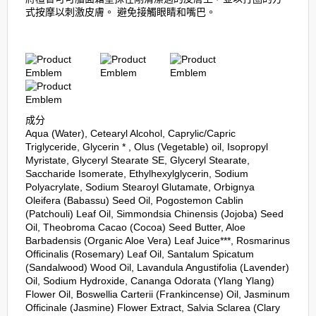
式按摩以刺激皮膚。 避免接觸眼睛和嘴巴。
成分
Aqua (Water), Cetearyl Alcohol, Caprylic/Capric
Triglyceride, Glycerin * , Olus (Vegetable) oil, Isopropyl
Myristate, Glyceryl Stearate SE, Glyceryl Stearate,
Saccharide Isomerate, Ethylhexylglycerin, Sodium
Polyacrylate, Sodium Stearoyl Glutamate, Orbignya
Oleifera (Babassu) Seed Oil, Pogostemon Cablin
(Patchouli) Leaf Oil, Simmondsia Chinensis (Jojoba) Seed
Oil, Theobroma Cacao (Cocoa) Seed Butter, Aloe
Barbadensis (Organic Aloe Vera) Leaf Juice***, Rosmarinus
Officinalis (Rosemary) Leaf Oil, Santalum Spicatum
(Sandalwood) Wood Oil, Lavandula Angustifolia (Lavender)
Oil, Sodium Hydroxide, Cananga Odorata (Ylang Ylang)
Flower Oil, Boswellia Carterii (Frankincense) Oil, Jasminum
Officinale (Jasmine) Flower Extract, Salvia Sclarea (Clary