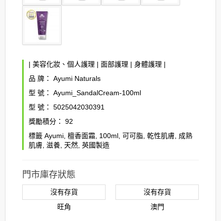
|
美容化妝、個人護理
|
面部護理
|
身體護理
|
品 牌：
Ayumi Naturals
型 號：
Ayumi_SandalCream-100ml
型 號：
5025042030391
獎勵積分：
92
標籤
Ayumi
,
檀香面霜
,
100ml
,
可可脂
,
乾性肌膚
,
成熟
肌膚
,
滋養
,
天然
,
英國製造
門市庫存狀態
沒有存貨
沒有存貨
旺角
澳門