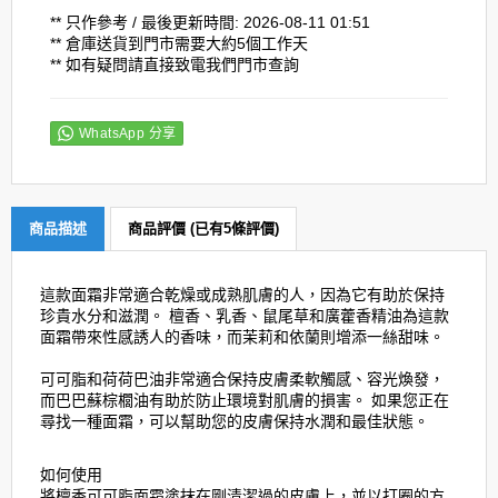
** 只作參考 / 最後更新時間: 2026-08-11 01:51
** 倉庫送貨到門市需要大約5個工作天
** 如有疑問請直接致電我們門市查詢
WhatsApp 分享
商品描述
商品評價 (已有5條評價)
這款面霜非常適合乾燥或成熟肌膚的人，因為它有助於保持
珍貴水分和滋潤。 檀香、乳香、鼠尾草和廣藿香精油為這款
面霜帶來性感誘人的香味，而茉莉和依蘭則增添一絲甜味。
可可脂和荷荷巴油非常適合保持皮膚柔軟觸感、容光煥發，
而巴巴蘇棕櫚油有助於防止環境對肌膚的損害。 如果您正在
尋找一種面霜，可以幫助您的皮膚保持水潤和最佳狀態。
如何使用
將檀香可可脂面霜塗抹在剛清潔過的皮膚上，並以打圈的方