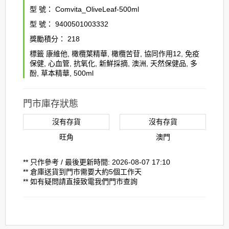
型 號：
Comvita_OliveLeaf-500ml
型 號：
9400501003332
獎勵積分：
218
標籤
康維他
,
橄欖葉精華
,
橄欖苦苷
,
協同作用12
,
免疫
保健
,
心血管
,
抗氧化
,
新鮮採摘
,
澳洲
,
天然保健品
,
多
酚
,
草本精華
,
500ml
門市庫存狀態
沒有存貨
沒有存貨
旺角
澳門
** 只作參考 / 最後更新時間: 2026-08-07 17:10
** 倉庫送貨到門市需要大約5個工作天
** 如有疑問請直接致電我們門市查詢