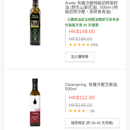
Arette 有機冷壓特級初榨茶籽
油 (野生山茶花油), 500ml (特
級初榨冷壓・高熱食用油)
- 凡購買油拔法相關油類即可享有部
份無氟牙膏 95 折優惠
HK$148.00
HK$186.00
(423)
加入購物車
Clearspring, 有機冷壓芝麻油,
500ml
HK$112.00
HK$140.00
(6)
接受預定 (約 30-40 天到達)