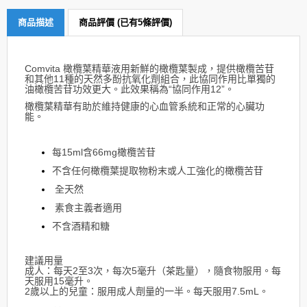
商品描述
商品評價 (已有5條評價)
Comvita 橄欖葉精華液用新鮮的橄欖葉製成，提供橄欖苦苷
和其他11種的天然多酚抗氧化劑組合，此協同作用比單獨的
油橄欖苦苷功效更大。此效果稱為“協同作用12”。
橄欖葉精華有助於維持健康的心血管系統和正常的心臟功
能。
每15ml含66mg橄欖苦苷
不含任何橄欖葉提取物粉末或人工強化的橄欖苦苷
全天然
素食主義者適用
不含酒精和糖
建議用量
成人：每天2至3次，每次5毫升（茶匙量），隨食物服用。每
天服用15毫升。
2歲以上的兒童：服用成人劑量的一半。每天服用7.5mL。