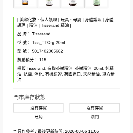
|
美容化妝、個人護理
|
玩具、母嬰
|
身體護理
|
身體
護理
|
精油
|
Tisserand 精油
|
品 牌：
Tisserand
型 號：
Tiss_TTOrg-20ml
型 號：
5017402005682
獎勵積分：
115
標籤
Tisserand
,
有機茶樹精油
,
茶樹精油
,
20ml
,
純精
油
,
抗菌
,
淨化
,
有機認證
,
英國進口
,
天然精油
,
單方精
油
門市庫存狀態
沒有存貨
沒有存貨
旺角
澳門
** 只作參考 / 最後更新時間: 2026-08-06 11:06