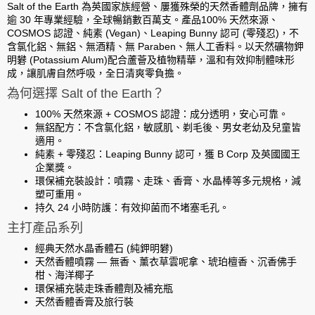
Salt of the Earth
為英國家族經營、屢獲殊榮的天然香體劑品牌，擁有
逾 30 年專業經驗
，全球暢銷數百萬支。產品
100% 天然來源、
COSMOS 認證、純素 (Vegan)、Leaping Bunny 認可 (零殘忍)
，
不
含氯化鋁、無鋁、無酒精、無 Paraben、無人工香料
。以天然礦物
鉀
明礬 (Potassium Alum)
配合蘆薈及植物精華，溫和有效抑制體味形
成，讓肌膚自然呼吸，全日清爽零負擔。
為何選擇 Salt of the Earth？
100% 天然來源 + COSMOS 認證
：成分透明，安心可靠。
無鋁配方
：不含氯化鋁，敏感肌、剃毛後、男女老幼及兒童皆
適用。
純素 + 零殘忍
：Leaping Bunny 認可，獲 B Corp 及英國國王
企業獎。
環保補充裝設計
：噴霧、走珠、香膏、水晶棒等多元規格，減
塑可重用。
持久 24 小時防護
：有效抑菌而不堵塞毛孔。
主打產品系列
經典天然水晶香體石 (純鉀明礬)
天然香體噴霧 — 無香、薰衣草雲呢拿、琥珀檀香、沉香佛手
柑、海洋椰子
環保補充裝走珠香體劑及補充瓶
天然香體香膏及旅行裝