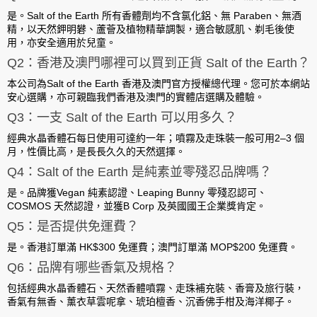
是。Salt of the Earth 所有香體劑均
不含氯化鋁、無 Paraben、無酒
精
，以天然鉀明礬、蘆薈及植物精華調製，
適合敏感肌、剃毛後使
用，亦安全適用於兒童
。
Q2：香港及澳門哪裡可以買到正貨 Salt of the Earth？
本公司為
Salt of the Earth 香港及澳門官方授權總代理
。您可於本網站
安心選購，亦可親臨我們
香港及澳門的實體店
選購及體驗。
Q3：一支 Salt of the Earth 可以用多久？
經典水晶香體石每日使用可達
約一年
；噴霧及走珠裝一般可用
2–3 個
月
，性價比高，是長長久久的天然選擇。
Q4：Salt of the Earth 是純素並零殘忍品牌嗎？
是。品牌獲
Vegan 純素認證、Leaping Bunny 零殘忍認可、
COSMOS 天然認證
，並獲
B Corp 及英國國王企業獎
肯定。
Q5：是否提供免運費？
是。
香港訂單滿 HK$300 免運費；澳門訂單滿 MOP$200 免運費
。
Q6：品牌有哪些香氣及規格？
包括經典水晶香體石、天然香體噴霧、走珠補充裝、香膏及旅行裝，
香氣有無香、薰衣草雲呢拿、琥珀檀香、沉香佛手柑及海洋椰子。