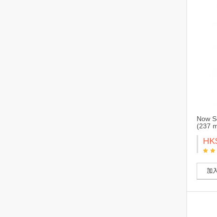
Now S
(237 
HK
加