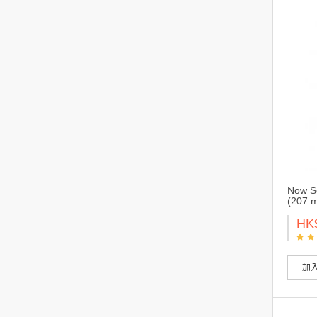
Now S
(207 
HK
加