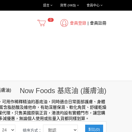
語言
貨幣 (HK$)
會員中心
0
會員登錄
|
會員註冊
Now Foods 基底油 (護膚油)
護膚油)
和易吸收，可用作稀釋精油的基底油，同時適合日常面部護膚、身體
，富含脂肪酸及維他命，有助深層保濕、軟化角質、舒緩乾燥
方授權代理，只售美國原裝正貨，港澳均設有實體門市，讓您購
供多買多減優惠，無論個人使用或批量入貨都同樣划算。
對比(0)
排序方式：