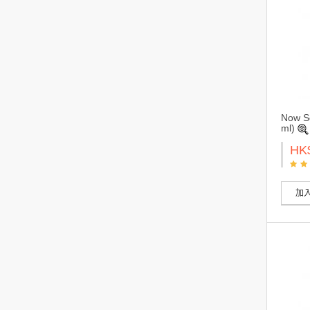
Now S
ml)
HK
加