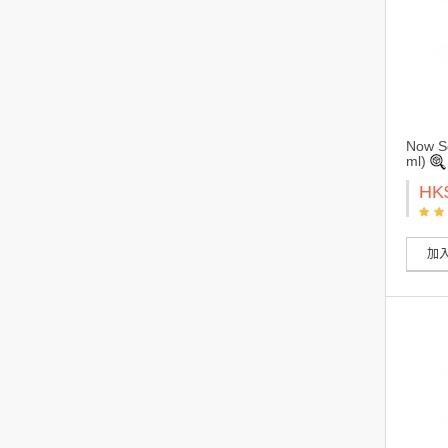
Now S
ml)
HK
加