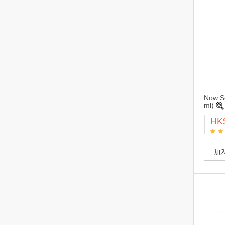
Now S
ml)
HK
加