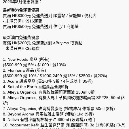
2026年8月優惠詳細：
最新香港免運費優惠
買滿 HK$300元 免運費送到 順豐站 / 智能櫃 / 便利店
- 未滿只需HK$16運費
買滿 HK$500元 免運費送到 住宅/工商地址
最新澳門免運費優惠
買滿 HK$200元 免運費送到 eBuy.mo 取貨點
- 未滿只需HK$5運費
1. Now Foods 產品 (所有)
($500-999 減 5% / $1000+ 減10%)
2. Florihana 產品 (所有)
($300-999 減 10% / $1000-2499 減15% / $2500+ 減20%)
3. Acure 護膚產品 (買2-3件 9折 / 4件或以上 85折)
4. Salt of the Earth 香體產品全線9折
5. Alteya Organics, 有機玫瑰茉莉潔面液 150ml 8折
6. Alteya Organics, 有機大馬士革奧圖玫瑰防曬面霜 SPF25, 50ml (8
折)
7. Alteya Organics, 玫瑰補骨脂酚 (植物維A) 修護霜 50ml (8折)
8. Beyond Aroma 喜馬拉雅山浴鹽 (粗粒) 1kg (9折)
9. Nutiva 有機冷壓初榨椰子油 680ml (玻璃樽) (9折)
10. Yogourmet Kefir 益生菌克菲爾 (乳酸菌酵母) 3g (1盒6包裝) (9折)