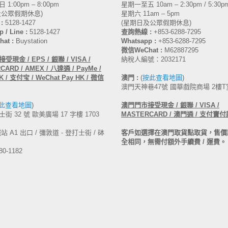
1:00pm – 8:00pm
星期一至五 10am – 2:30pm / 5:30pm
及公眾假期休息)
星期六 11am – 5pm
:
5128-1427
(星期日及公眾假期休息)
 / Line :
5128-1427
查詢熱線 :
+853-6288-7295
at :
Buystation
Whatsapp :
+853-6288-7295
微信WeChat :
M62887295
受現金 / EPS / 銀聯 / VISA /
納稅人編號：2032171
ARD / AMEX / 八達通 / PayMe /
 / 支付宝 / WeChat Pay HK / 微信
澳門 :
(
按此查看地圖
)
澳門天神巷47號 國華戲院商場 2樓T
此查看地圖
)
澳門
門市接受現金 /
銀聯 / VISA /
街 32 號 歐美廣場 17 字樓 1703
MASTERCARD /
澳門通 / 支付寶付
 A1 出口 / 彌敦道 - 登打士街 / 砵
客戶如選擇在澳門取貨點取貨，售價
全相同，無需付額外手續費 / 運費。
80-1182