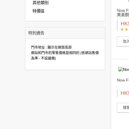
其他類別
Now 
特價區
異黃酮
HK
特別通告
加
門市地址 : 顯示在網頁底部
網站和門市的零售價格是相同的 (依網站售價
為準 - 不設議價)
Now 
HK
接受