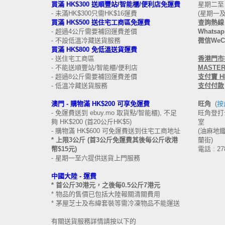
買滿 HK$300 送順豐站/智能櫃/便利店免運費
星期二至日 
- 未滿HK$300只需HK$16運費
(星期一
買滿 HK$500 送住宅工商區免運費
查詢熱線 
- 超過4公斤需要補回運費差價
Whatsapp
- 不設低溫冷藏送貨服務
微信WeCh
買滿 HK$800 免低溫送貨運費
- 送住宅工商區
香港
門市接
- 不能送順豐站/智能櫃/便利店
MASTERC
- 超過8公斤需要補回運費差價
支付寶 HK
- 低溫冷藏送貨服務
支付付款
澳門 -
購物滿 HK$200 可享免運費
旺角
(
按
- 免運費送到 ebuy.mo 取貨點/智能櫃), 不足
旺角登打士
夠 HK$200 (首20公斤HK$5)
室
- 購物滿 HK$600 可免運費送到住宅工商地址
(油麻地鐵站
* 上限3公斤 (首3公斤免運費其後每公斤收港
蘭街)
幣$15元)
電話 : 27
- 星期一至六提供送貨上門服務
中國大陸 -
運費
* 首公斤30港元，之後每0.5公斤7港元
* 物品的售價已包括大陸報關清關費用
* 茅屋芝士及布緯套裝等需冷凍物品不能運送
有關送貨服務詳情請按以下的