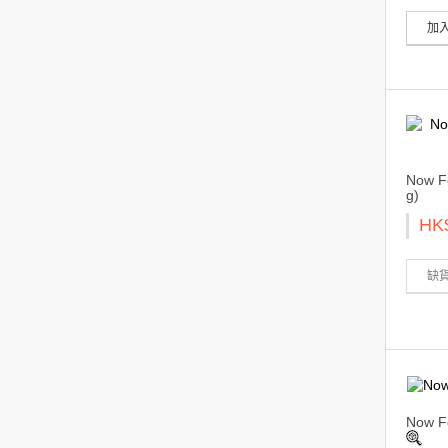
加
Now F
g)
HK
缺
Now 