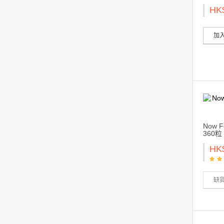
HK
加
Now 
360粒
HK
缺