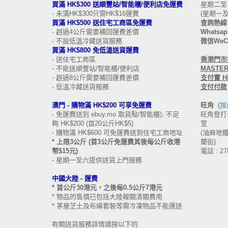
買滿 HK$300 送順豐站/智能櫃/便利店免運費
星期二至日 
- 未滿HK$300只需HK$16運費
(星期一
買滿 HK$500 送住宅工商區免運費
查詢熱線 
- 超過4公斤需要補回運費差價
Whatsapp
- 不設低溫冷藏送貨服務
微信WeCh
買滿 HK$800 免低溫送貨運費
- 送住宅工商區
香港
門市接
- 不能送順豐站/智能櫃/便利店
MASTERC
- 超過8公斤需要補回運費差價
支付寶 HK
- 低溫冷藏送貨服務
支付付款
澳門 -
購物滿 HK$200 可享免運費
旺角
(
按
- 免運費送到 ebuy.mo 取貨點/智能櫃), 不足
旺角登打士
夠 HK$200 (首20公斤HK$5)
室
- 購物滿 HK$600 可免運費送到住宅工商地址
(油麻地鐵站
* 上限3公斤 (首3公斤免運費其後每公斤收港
蘭街)
幣$15元)
電話 : 27
- 星期一至六提供送貨上門服務
中國大陸 -
運費
* 首公斤30港元，之後每0.5公斤7港元
* 物品的售價已包括大陸報關清關費用
* 茅屋芝士及布緯套裝等需冷凍物品不能運送
有關送貨服務詳情請按以下的