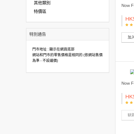
其他類別
Now 
特價區
HK
特別通告
加
門市地址 : 顯示在網頁底部
網站和門市的零售價格是相同的 (依網站售價
為準 - 不設議價)
Now 
HK
缺