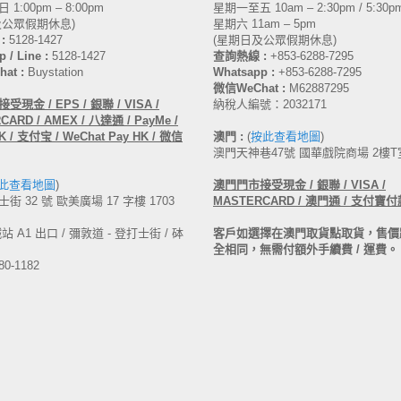
1:00pm – 8:00pm
星期一至五 10am – 2:30pm / 5:30pm
及公眾假期休息)
星期六 11am – 5pm
:
5128-1427
(星期日及公眾假期休息)
 / Line :
5128-1427
查詢熱線 :
+853-6288-7295
at :
Buystation
Whatsapp :
+853-6288-7295
微信WeChat :
M62887295
受現金 / EPS / 銀聯 / VISA /
納稅人編號：2032171
ARD / AMEX / 八達通 / PayMe /
 / 支付宝 / WeChat Pay HK / 微信
澳門 :
(
按此查看地圖
)
澳門天神巷47號 國華戲院商場 2樓T
此查看地圖
)
澳門
門市接受現金 /
銀聯 / VISA /
街 32 號 歐美廣場 17 字樓 1703
MASTERCARD /
澳門通 / 支付寶付
 A1 出口 / 彌敦道 - 登打士街 / 砵
客戶如選擇在澳門取貨點取貨，售價
全相同，無需付額外手續費 / 運費。
80-1182