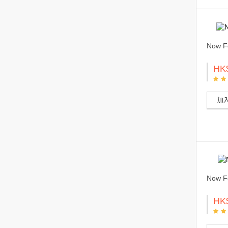
Now 
HK
加
Now 
HK