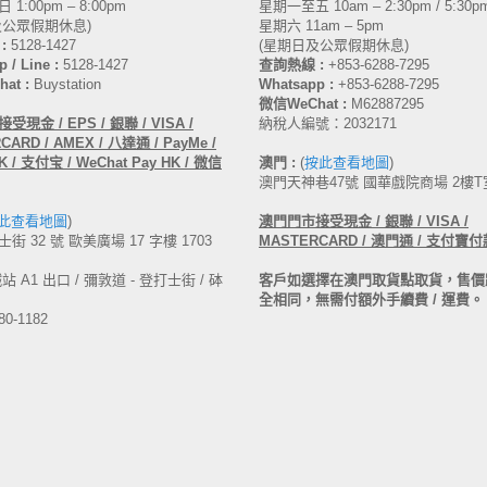
1:00pm – 8:00pm
星期一至五 10am – 2:30pm / 5:30pm
及公眾假期休息)
星期六 11am – 5pm
:
5128-1427
(星期日及公眾假期休息)
 / Line :
5128-1427
查詢熱線 :
+853-6288-7295
at :
Buystation
Whatsapp :
+853-6288-7295
微信WeChat :
M62887295
受現金 / EPS / 銀聯 / VISA /
納稅人編號：2032171
ARD / AMEX / 八達通 / PayMe /
 / 支付宝 / WeChat Pay HK / 微信
澳門 :
(
按此查看地圖
)
澳門天神巷47號 國華戲院商場 2樓T
此查看地圖
)
澳門
門市接受現金 /
銀聯 / VISA /
街 32 號 歐美廣場 17 字樓 1703
MASTERCARD /
澳門通 / 支付寶付
 A1 出口 / 彌敦道 - 登打士街 / 砵
客戶如選擇在澳門取貨點取貨，售價
全相同，無需付額外手續費 / 運費。
80-1182