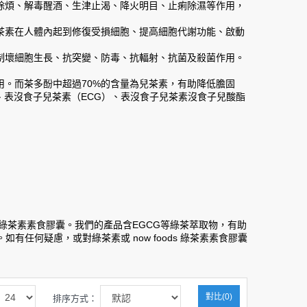
除煩、解毒醒酒、生津止渴、降火明目、止痢除濕等作用，
茶素在人體內起到修復受損細胞、提高細胞代謝功能、啟動
制壞細胞生長、抗突變、防毒、抗輻射、抗菌及殺菌作用。
。而茶多酚中超過70%的含量為兒茶素，有助降低膽固
C）、表沒食子兒茶素（ECG）、表沒食子兒茶素沒食子兒酸酯
ods 綠茶素素食膠囊。我們的產品含EGCG等綠茶萃取物，有助
如有任何疑慮，或對綠茶素或 now foods 綠茶素素食膠囊
對比(0)
排序方式：