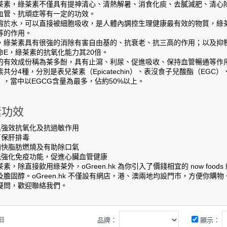
茶素，綠茶素不僅具有提神清心、清熱解暑、消食化痰、去膩減肥、清心
血管、抗頑症等有一定的功效。
溶於水，可以直接被細胞吸收，是人體內調控生理健康最有效的物質，綠
等的作用。
，綠茶素具有很強的消除有害自由基的、抗衰老、抗三高的作用；以及抑
命E，綠茶素的抗氧化能力其20倍。
的有效成份稱為茶多酚，具有止瀉、利尿、促進吸收、保持血管暢通等作用
共分4種，分別是表兒茶素（Epicatechin）、表沒食子兒酸酯（EG
），當中以EGCG含量為最多，佔約50%以上。
素功效
素具強效抗氧化及抗過敏作用
可保肝排毒
素加快脂肪燃燒及有助除口氣
素能強化免疫功能，促進心臟血管健康
素，除直接飲用綠茶外，oGreen.hk 為你引入了價錢相宜的 now fo
膽固醇。oGreen.hk 不僅設有網店，港、澳兩地均設門市，方便你購物。
疑問，歡迎聯絡我們。
品牌：
顯示：