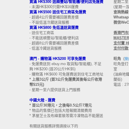
買滿 HK$300 送順豐站/智能櫃/便利店免運費
星期二至日 
- 未滿HK$300只需HK$16運費
(星期一
買滿 HK$500 送住宅工商區免運費
查詢熱線 
- 超過4公斤需要補回運費差價
Whatsapp
- 不設低溫冷藏送貨服務
微信WeCh
買滿 HK$800 免低溫送貨運費
- 送住宅工商區
香港
門市接
- 不能送順豐站/智能櫃/便利店
MASTERC
- 超過8公斤需要補回運費差價
支付寶 HK
- 低溫冷藏送貨服務
支付付款
澳門 -
購物滿 HK$200 可享免運費
旺角
(
按
- 免運費送到 ebuy.mo 取貨點/智能櫃), 不足
旺角登打士
夠 HK$200 (首20公斤HK$5)
室
- 購物滿 HK$600 可免運費送到住宅工商地址
(油麻地鐵站
* 上限3公斤 (首3公斤免運費其後每公斤收港
蘭街)
幣$15元)
電話 : 27
- 星期一至六提供送貨上門服務
中國大陸 -
運費
* 首公斤30港元，之後每0.5公斤7港元
* 物品的售價已包括大陸報關清關費用
* 茅屋芝士及布緯套裝等需冷凍物品不能運送
有關送貨服務詳情請按以下的