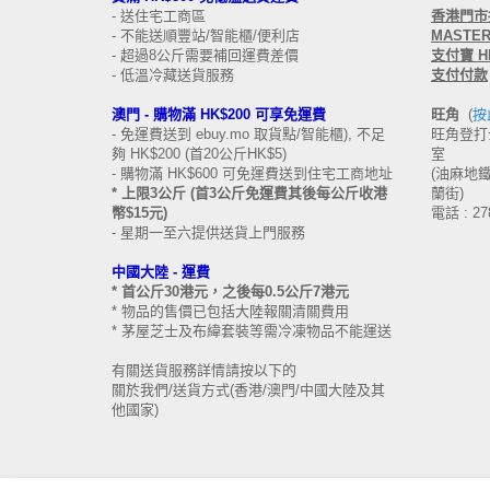
- 送住宅工商區
香港
門市接
- 不能送順豐站/智能櫃/便利店
MASTERC
- 超過8公斤需要補回運費差價
支付寶 HK
- 低溫冷藏送貨服務
支付付款
澳門 -
購物滿 HK$200 可享免運費
旺角
(
按
- 免運費送到 ebuy.mo 取貨點/智能櫃), 不足
旺角登打士
夠 HK$200 (首20公斤HK$5)
室
- 購物滿 HK$600 可免運費送到住宅工商地址
(油麻地鐵站
* 上限3公斤 (首3公斤免運費其後每公斤收港
蘭街)
幣$15元)
電話 : 27
- 星期一至六提供送貨上門服務
中國大陸 -
運費
* 首公斤30港元，之後每0.5公斤7港元
* 物品的售價已包括大陸報關清關費用
* 茅屋芝士及布緯套裝等需冷凍物品不能運送
有關送貨服務詳情請按以下的
關於我們/送貨方式(香港/澳門/中國大陸及其
他國家)