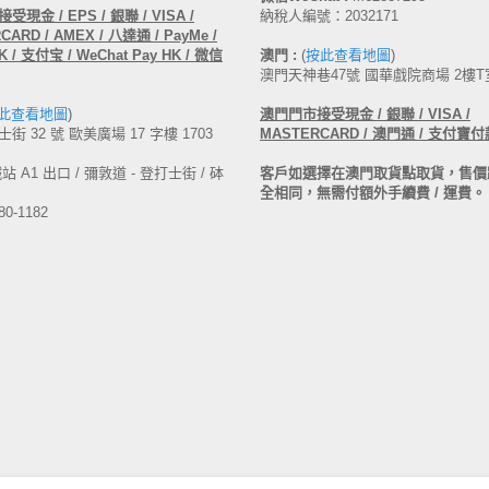
受現金 / EPS / 銀聯 / VISA /
納稅人編號：2032171
ARD / AMEX / 八達通 / PayMe /
 / 支付宝 / WeChat Pay HK / 微信
澳門 :
(
按此查看地圖
)
澳門天神巷47號 國華戲院商場 2樓T
此查看地圖
)
澳門
門市接受現金 /
銀聯 / VISA /
街 32 號 歐美廣場 17 字樓 1703
MASTERCARD /
澳門通 / 支付寶付
 A1 出口 / 彌敦道 - 登打士街 / 砵
客戶如選擇在澳門取貨點取貨，售價
全相同，無需付額外手續費 / 運費。
80-1182