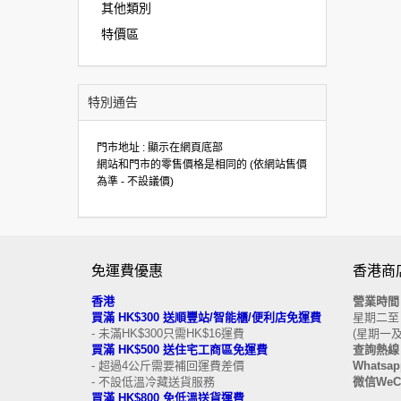
其他類別
特價區
特別通告
門市地址 : 顯示在網頁底部
網站和門市的零售價格是相同的 (依網站售價
為準 - 不設議價)
免運費優惠
香港商
香港
營業時
買滿 HK$300 送順豐站/智能櫃/便利店免運費
星期二至日 
- 未滿HK$300只需HK$16運費
(星期一
買滿 HK$500 送住宅工商區免運費
查詢熱線 
- 超過4公斤需要補回運費差價
Whatsapp
- 不設低溫冷藏送貨服務
微信WeCh
買滿 HK$800 免低溫送貨運費