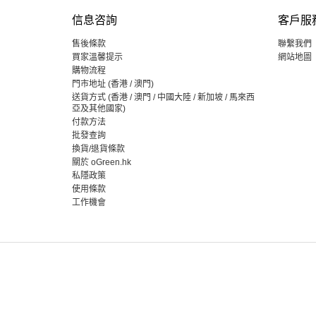
信息咨詢
客戶服
售後條款
聯繫我們
買家溫馨提示
網站地圖
購物流程
門市地址 (香港 / 澳門)
送貨方式 (香港 / 澳門 / 中國大陸 / 新加坡 / 馬來西
亞及其他國家)
付款方法
批發查詢
換貨/退貨條款
關於 oGreen.hk
私隱政策
使用條款
工作機會