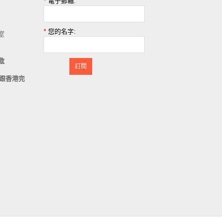
*
電子郵箱:
*
您的名字:
室
款
訂閱
跟香港完