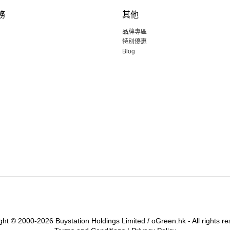
務
其他
品牌專區
特別優惠
Blog
ght © 2000-2026 Buystation Holdings Limited / oGreen.hk - All rights re