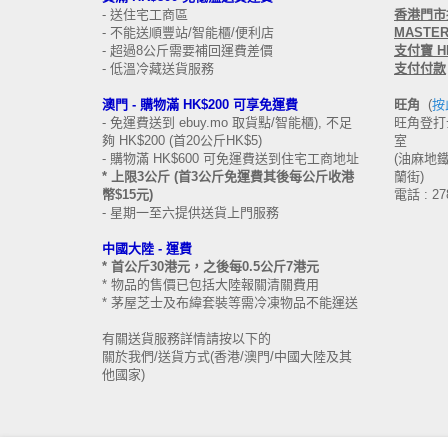
- 送住宅工商區
香港
門市接
- 不能送順豐站/智能櫃/便利店
MASTERC
- 超過8公斤需要補回運費差價
支付寶 HK
- 低溫冷藏送貨服務
支付付款
澳門 -
購物滿 HK$200 可享免運費
旺角
(
按
- 免運費送到 ebuy.mo 取貨點/智能櫃), 不足
旺角登打士
夠 HK$200 (首20公斤HK$5)
室
- 購物滿 HK$600 可免運費送到住宅工商地址
(油麻地鐵站
* 上限3公斤 (首3公斤免運費其後每公斤收港
蘭街)
幣$15元)
電話 : 27
- 星期一至六提供送貨上門服務
中國大陸 -
運費
* 首公斤30港元，之後每0.5公斤7港元
* 物品的售價已包括大陸報關清關費用
* 茅屋芝士及布緯套裝等需冷凍物品不能運送
有關送貨服務詳情請按以下的
關於我們/送貨方式(香港/澳門/中國大陸及其
他國家)