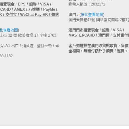
受現金 / EPS / 銀聯 / VISA /
納稅人編號：2032171
ARD / AMEX / 八達通 / PayMe /
 / 支付宝 / WeChat Pay HK / 微信
澳門 :
(
按此查看地圖
)
澳門天神巷47號 國華戲院商場 2樓T
此查看地圖
)
澳門
門市接受現金 /
銀聯 / VISA /
街 32 號 歐美廣場 17 字樓 1703
MASTERCARD /
澳門通 / 支付寶付
 A1 出口 / 彌敦道 - 登打士街 / 砵
客戶如選擇在澳門取貨點取貨，售價
全相同，無需付額外手續費 / 運費。
80-1182