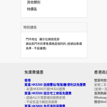
其他類別
特價區
特別通告
門市地址 : 顯示在網頁底部
網站和門市的零售價格是相同的 (依網站售價
為準 - 不設議價)
免運費優惠
香港商
香港
營業時
買滿 HK$300 送順豐站/智能櫃/便利店免運費
星期二至日 
- 未滿HK$300只需HK$16運費
(星期一
買滿 HK$500 送住宅工商區免運費
查詢熱線 
- 超過4公斤需要補回運費差價
Whatsapp
- 不設低溫冷藏送貨服務
微信WeCh
買滿 HK$800 免低溫送貨運費